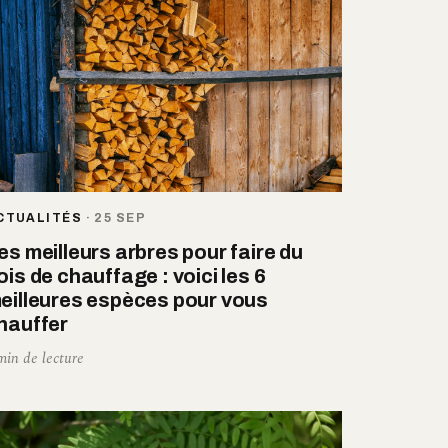
CTUALITÉS
·
25 SEP
es meilleurs arbres pour faire du
ois de chauffage : voici les 6
eilleures espèces pour vous
hauffer
min de lecture