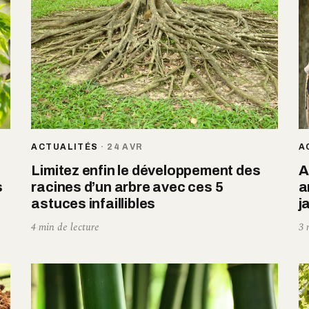
ACTUALITÉS
·
24 AVR
A
Limitez enfin le développement des
A
s
racines d’un arbre avec ces 5
a
astuces infaillibles
j
4 min de lecture
3 