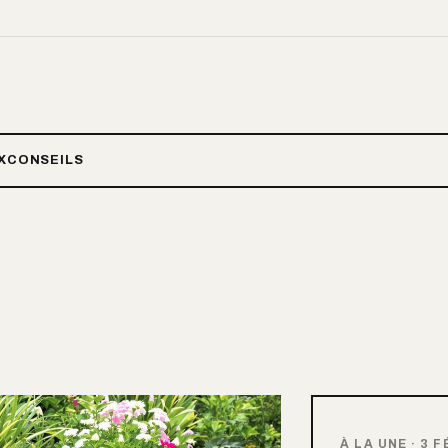
X
CONSEILS
À LA UNE
·
3 F