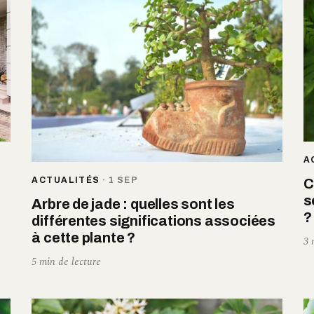
A
ACTUALITÉS
·
1 SEP
C
s
Arbre de jade : quelles sont les
?
différentes significations associées
à cette plante ?
3 
5 min de lecture