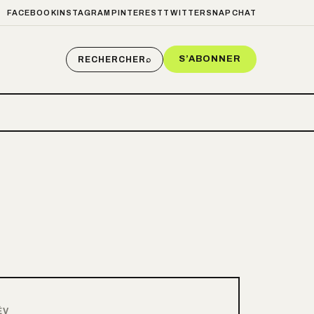
FACEBOOK
INSTAGRAM
PINTEREST
TWITTER
SNAPCHAT
S’ABONNER
RECHERCHER
⌕
ÉV