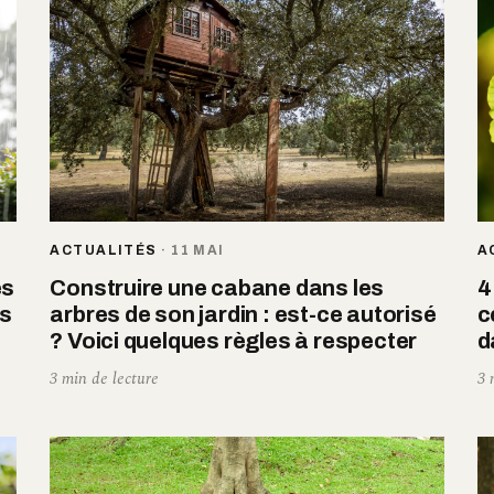
ACTUALITÉS
·
11 MAI
A
es
Construire une cabane dans les
4
es
arbres de son jardin : est-ce autorisé
c
? Voici quelques règles à respecter
d
3 min de lecture
3 