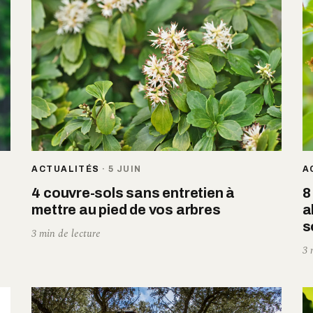
ACTUALITÉS
·
5 JUIN
A
4 couvre-sols sans entretien à
8
mettre au pied de vos arbres
a
s
3 min de lecture
3 