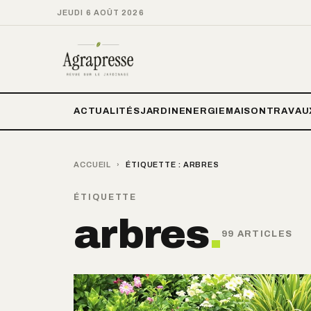
JEUDI 6 AOÛT 2026
ACTUALITÉS
JARDIN
ENERGIE
MAISON
TRAVAU
ACCUEIL
›
ÉTIQUETTE :
ARBRES
ÉTIQUETTE
arbres
.
99 ARTICLES