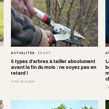
ACTUALITÉS
·
26 OCT
A
5 types d’arbres à tailler absolument
L
avant la fin du mois : ne soyez pas en
b
retard !
m
c
3 min de lecture
7 