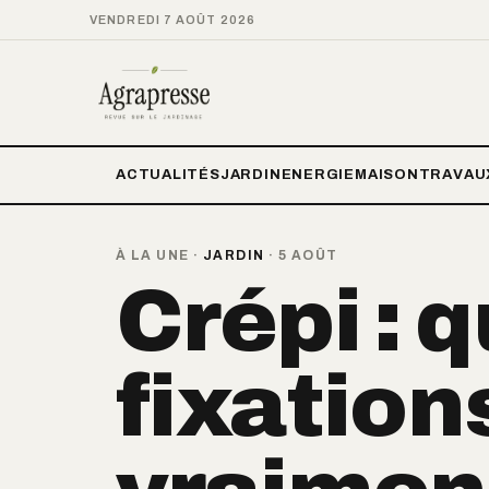
VENDREDI 7 AOÛT 2026
ACTUALITÉS
JARDIN
ENERGIE
MAISON
TRAVAU
À LA UNE
·
JARDIN
·
5 AOÛT
Crépi : 
fixation