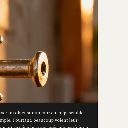
ixer un objet sur un mur en crépi semble
imple. Pourtant, beaucoup voient leur
upport se détacher sans prévenir, parfois en