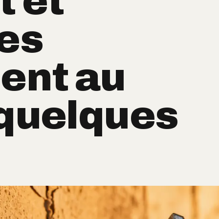
t et
les
hent au
 quelques