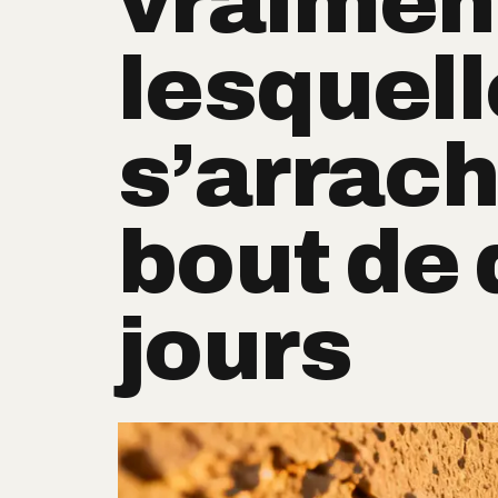
vraimen
lesquel
s’arrac
bout de
jours