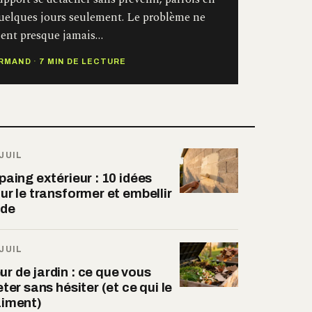
uelques jours seulement. Le problème ne
ient presque jamais…
RMAND
·
7 MIN DE LECTURE
 JUIL
paing extérieur : 10 idées
ur le transformer et embellir
ade
 JUIL
 de jardin : ce que vous
ter sans hésiter (et ce qui le
aiment)