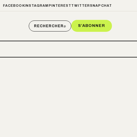
FACEBOOK
INSTAGRAM
PINTEREST
TWITTER
SNAPCHAT
S’ABONNER
RECHERCHER
⌕