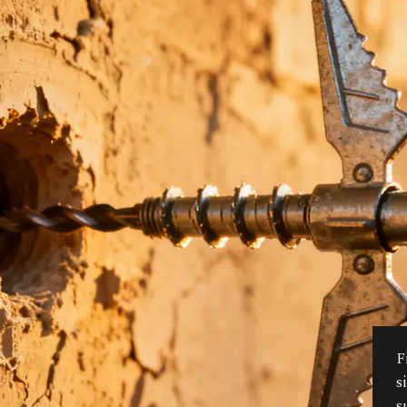
F
s
s