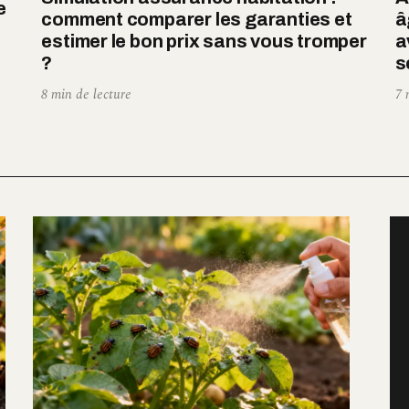
e
comment comparer les garanties et
â
estimer le bon prix sans vous tromper
a
?
s
8 min de lecture
7 