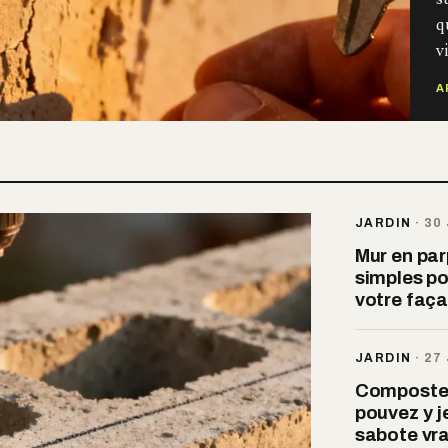
q
v
A
JARDIN
·
30
Mur en par
simples po
votre faç
JARDIN
·
27
Composteur
pouvez y je
sabote vr