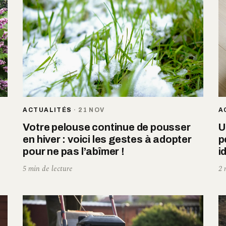
ACTUALITÉS
·
21 NOV
A
Votre pelouse continue de pousser
U
en hiver : voici les gestes à adopter
p
pour ne pas l’abîmer !
i
5 min de lecture
2 