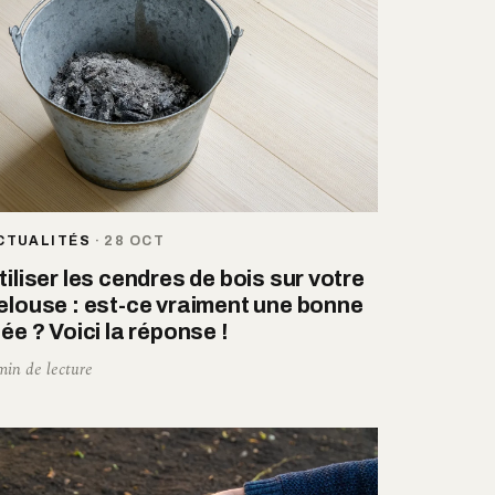
CTUALITÉS
·
28 OCT
tiliser les cendres de bois sur votre
elouse : est-ce vraiment une bonne
dée ? Voici la réponse !
min de lecture