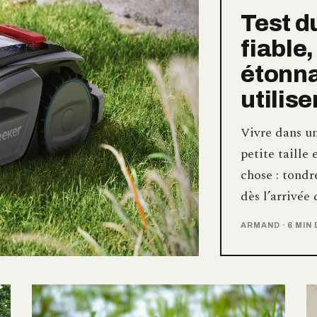
Test d
fiable,
étonn
utilise
Vivre dans u
petite taille
chose : tond
dès l’arrivée
ARMAND
·
6 MIN