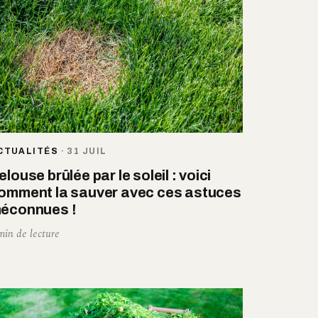
CTUALITÉS
·
31 JUIL
elouse brûlée par le soleil : voici
omment la sauver avec ces astuces
éconnues !
min de lecture