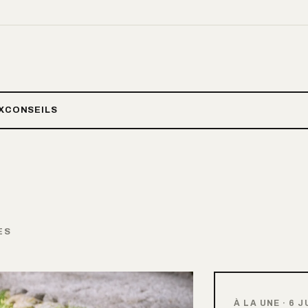
X
CONSEILS
ES
À LA UNE
·
6 J