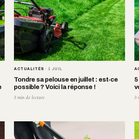
ACTUALITÉS
·
1 JUIL
A
Tondre sa pelouse en juillet : est-ce
5
e
possible ? Voici la réponse !
v
3 min de lecture
3 