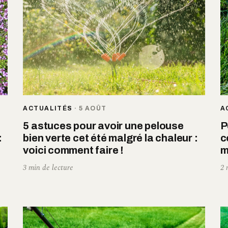
ACTUALITÉS
·
5 AOÛT
A
5 astuces pour avoir une pelouse
P
:
bien verte cet été malgré la chaleur :
c
voici comment faire !
m
3 min de lecture
2 