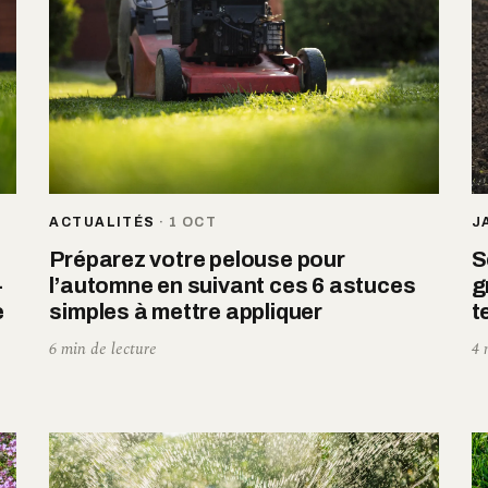
ACTUALITÉS
·
1 OCT
J
Préparez votre pelouse pour
S
-
l’automne en suivant ces 6 astuces
g
e
simples à mettre appliquer
t
6 min de lecture
4 