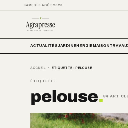
SAMEDI 8 AOÛT 2026
ACTUALITÉS
JARDIN
ENERGIE
MAISON
TRAVAU
ACCUEIL
›
ÉTIQUETTE :
PELOUSE
ÉTIQUETTE
pelouse
.
84 ARTICL