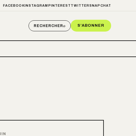
FACEBOOK
INSTAGRAM
PINTEREST
TWITTER
SNAPCHAT
S’ABONNER
RECHERCHER
⌕
UIN