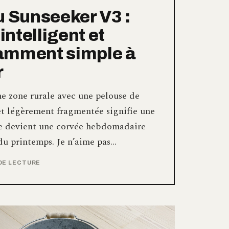
u Sunseeker V3 :
 intelligent et
amment simple à
r
ne zone rurale avec une pelouse de
 et légèrement fragmentée signifie une
re devient une corvée hebdomadaire
 du printemps. Je n’aime pas…
 DE LECTURE