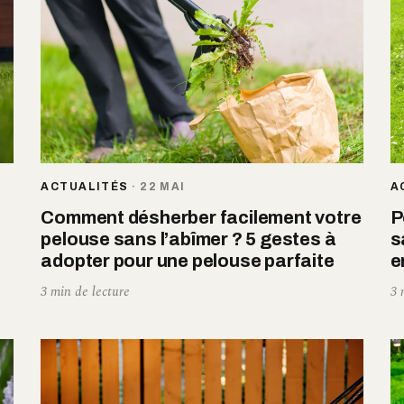
ACTUALITÉS
·
22 MAI
A
Comment désherber facilement votre
P
pelouse sans l’abîmer ? 5 gestes à
s
adopter pour une pelouse parfaite
e
3 min de lecture
3 