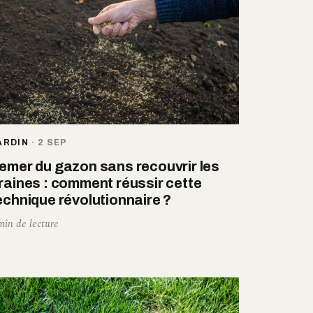
ARDIN
·
2 SEP
emer du gazon sans recouvrir les
raines : comment réussir cette
echnique révolutionnaire ?
min de lecture