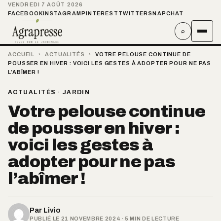
VENDREDI 7 AOÛT 2026
FACEBOOK
INSTAGRAM
PINTEREST
TWITTER
SNAPCHAT
⌕
ACCUEIL
›
ACTUALITÉS
›
VOTRE PELOUSE CONTINUE DE
POUSSER EN HIVER : VOICI LES GESTES À ADOPTER POUR NE PAS
L’ABÎMER !
ACTUALITÉS
·
JARDIN
Votre pelouse continue
de pousser en hiver :
voici les gestes à
adopter pour ne pas
l’abîmer !
Par
Livio
PUBLIÉ LE 21 NOVEMBRE 2024 · 5 MIN DE LECTURE