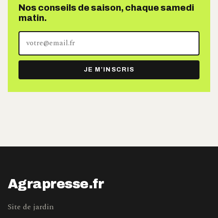
Nos conseils de saison, chaque samedi
matin.
Votre
adresse
e-
JE M’INSCRIS
mail
Agrapresse.fr
Site de jardin