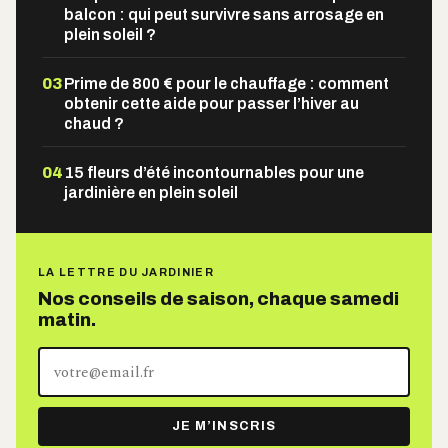
balcon : qui peut survivre sans arrosage en
plein soleil ?
03
Prime de 800 € pour le chauffage : comment
obtenir cette aide pour passer l’hiver au
chaud ?
04
15 fleurs d’été incontournables pour une
jardinière en plein soleil
LA LETTRE DU JARDINIER
Nos conseils de saison, chaque samedi
matin.
Votre
adresse
e-
JE M’INSCRIS
mail