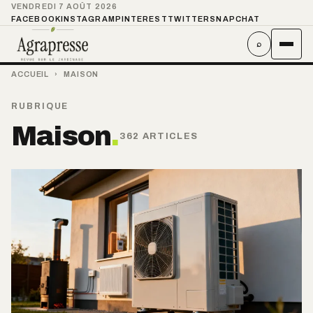
VENDREDI 7 AOÛT 2026
FACEBOOK
INSTAGRAM
PINTEREST
TWITTER
SNAPCHAT
⌕
ACCUEIL
›
MAISON
RUBRIQUE
Maison
.
362 ARTICLES