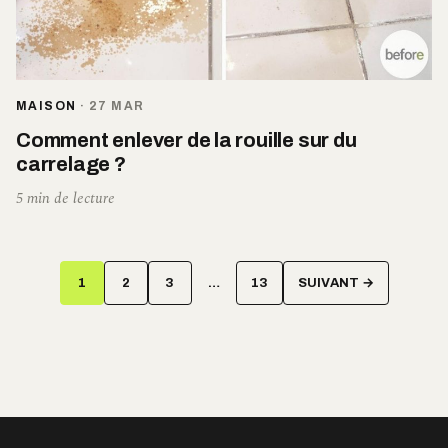
MAISON
·
27 MAR
Comment enlever de la rouille sur du
carrelage ?
5 min de lecture
Pagination
1
2
3
…
13
SUIVANT →
des
publications