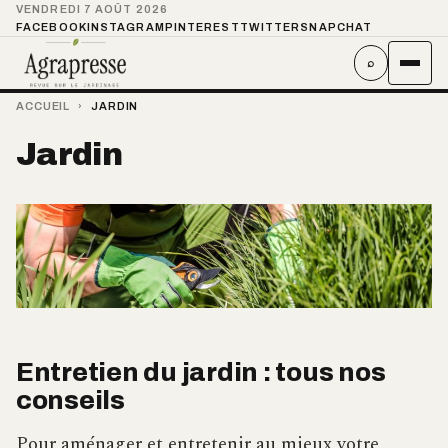
VENDREDI 7 AOÛT 2026
FACEBOOK
INSTAGRAM
PINTEREST
TWITTER
SNAPCHAT
⌕
ACCUEIL
›
JARDIN
Jardin
Entretien du jardin : tous nos
conseils
Pour aménager et entretenir au mieux votre