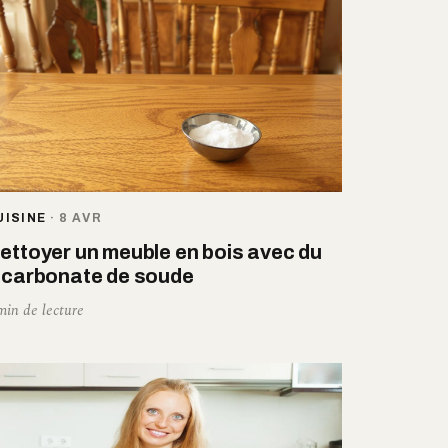
UISINE
·
8 AVR
ettoyer un meuble en bois avec du
icarbonate de soude
min de lecture