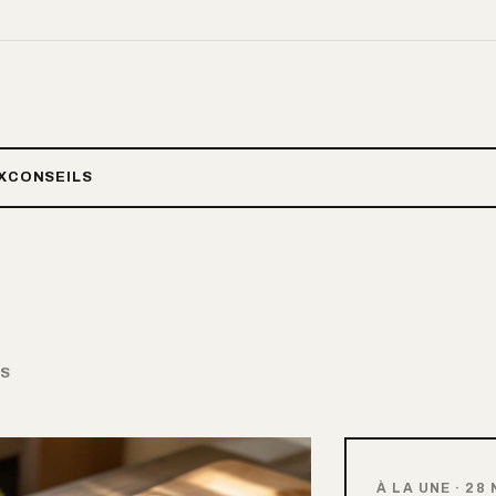
X
CONSEILS
ES
À LA UNE
·
28 