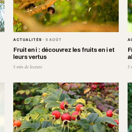
ACTUALITÉS
·
5 AOÛT
A
Fruit en i : découvrez les fruits en i et
F
leurs vertus
a
5 min de lecture
5 