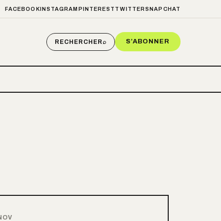
FACEBOOK
INSTAGRAM
PINTEREST
TWITTER
SNAPCHAT
S’ABONNER
RECHERCHER
⌕
NOV