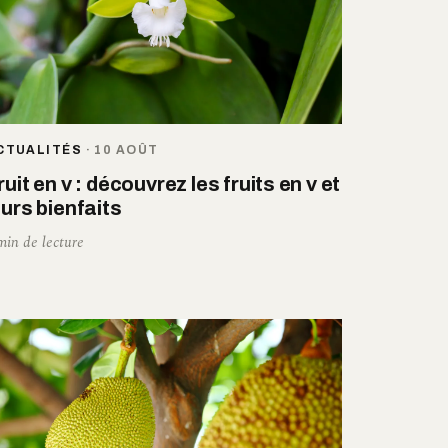
CTUALITÉS
·
10 AOÛT
ruit en v : découvrez les fruits en v et
eurs bienfaits
min de lecture