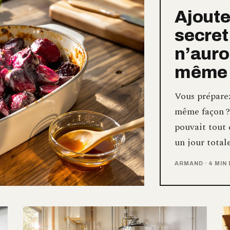
Ajoute
secret
n’auro
même 
Vous préparez
même façon ? 
pouvait tout
un jour tota
ARMAND
·
4 MIN