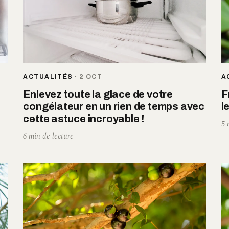
ACTUALITÉS
·
2 OCT
A
Enlevez toute la glace de votre
F
congélateur en un rien de temps avec
l
cette astuce incroyable !
5 
6 min de lecture