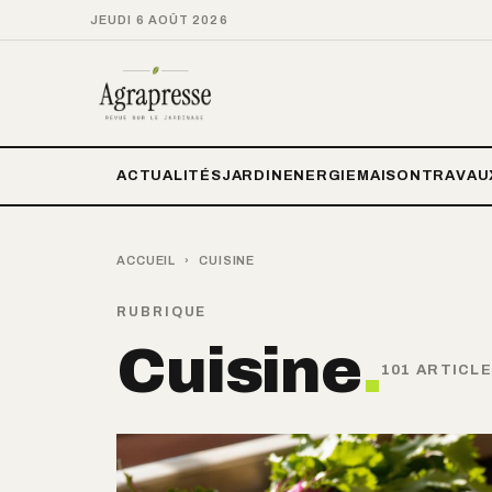
JEUDI 6 AOÛT 2026
ACTUALITÉS
JARDIN
ENERGIE
MAISON
TRAVAU
ACCUEIL
›
CUISINE
RUBRIQUE
Cuisine
.
101 ARTICL