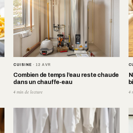
CUISINE
·
12 AVR
C
Combien de temps l’eau reste chaude
N
dans un chauffe-eau
b
4 min de lecture
4 