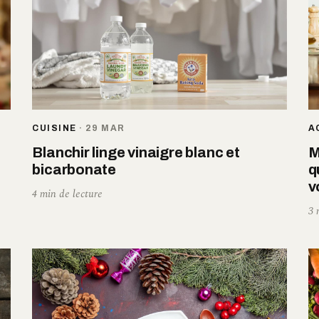
CUISINE
·
29 MAR
A
Blanchir linge vinaigre blanc et
M
bicarbonate
q
v
4 min de lecture
3 