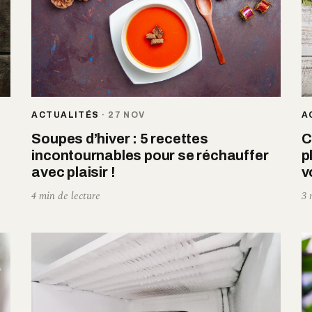
ACTUALITÉS
·
27 NOV
A
Soupes d’hiver : 5 recettes
C
incontournables pour se réchauffer
p
avec plaisir !
v
4 min de lecture
3 