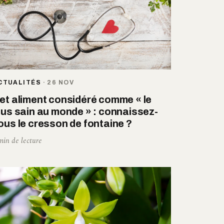
CTUALITÉS
·
26 NOV
et aliment considéré comme « le
lus sain au monde » : connaissez-
ous le cresson de fontaine ?
min de lecture