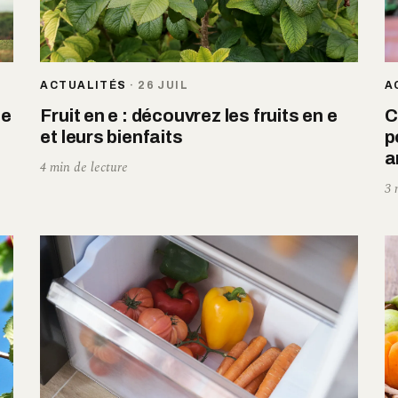
ACTUALITÉS
·
26 JUIL
A
ie
Fruit en e : découvrez les fruits en e
C
et leurs bienfaits
p
a
4 min de lecture
3 