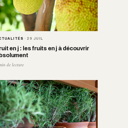
CTUALITÉS
·
29 JUIL
ruit en j : les fruits en j à découvrir
bsolument
min de lecture