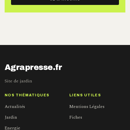
mail
Agrapresse.fr
Site de jardin
NOS THÉMATIQUES
LIENS UTILES
Actualités
Mentions Légales
Jardin
Fiches
Energie