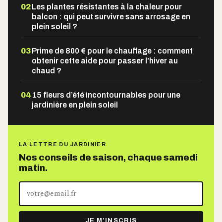
02
Les plantes résistantes à la chaleur pour
balcon : qui peut survivre sans arrosage en
plein soleil ?
03
Prime de 800 € pour le chauffage : comment
obtenir cette aide pour passer l’hiver au
chaud ?
04
15 fleurs d’été incontournables pour une
jardinière en plein soleil
LA LETTRE DU JARDINIER
Nos conseils de saison, chaque samedi
matin.
Votre
adresse
e-
JE M’INSCRIS