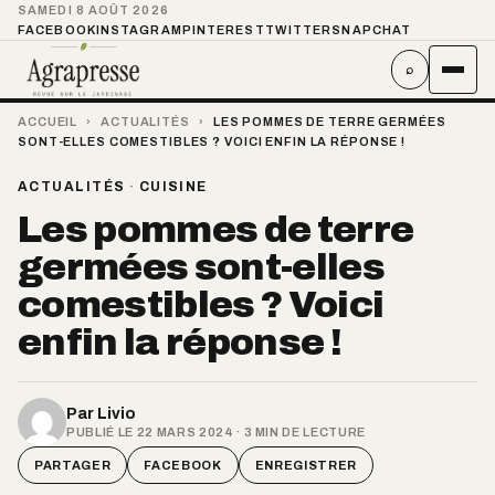
SAMEDI 8 AOÛT 2026
FACEBOOK
INSTAGRAM
PINTEREST
TWITTER
SNAPCHAT
⌕
ACCUEIL
›
ACTUALITÉS
›
LES POMMES DE TERRE GERMÉES
SONT-ELLES COMESTIBLES ? VOICI ENFIN LA RÉPONSE !
ACTUALITÉS
·
CUISINE
Les pommes de terre
germées sont-elles
comestibles ? Voici
enfin la réponse !
Par
Livio
PUBLIÉ LE 22 MARS 2024 · 3 MIN DE LECTURE
PARTAGER
FACEBOOK
ENREGISTRER