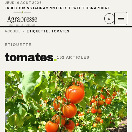
JEUDI 6 AOÛT 2026
FACEBOOK
INSTAGRAM
PINTEREST
TWITTER
SNAPCHAT
⌕
ACCUEIL
›
ÉTIQUETTE :
TOMATES
ÉTIQUETTE
tomates
.
152 ARTICLES