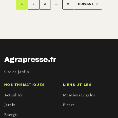
Pagination
1
2
3
…
6
SUIVANT →
des
publications
Agrapresse.fr
Site de jardin
NOS THÉMATIQUES
LIENS UTILES
Actualités
Mentions Légales
Jardin
Fiches
Energie