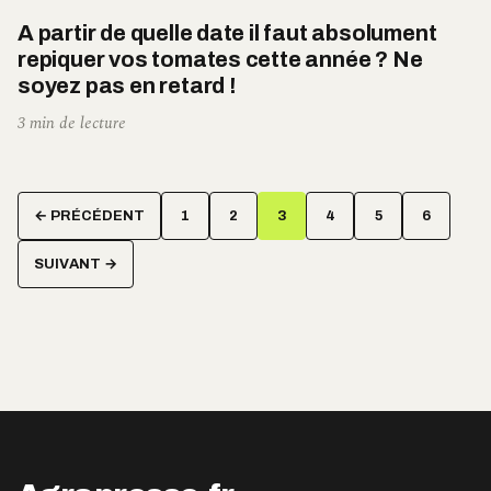
A partir de quelle date il faut absolument
repiquer vos tomates cette année ? Ne
soyez pas en retard !
3 min de lecture
Pagination
← PRÉCÉDENT
1
2
3
4
5
6
des
publications
SUIVANT →