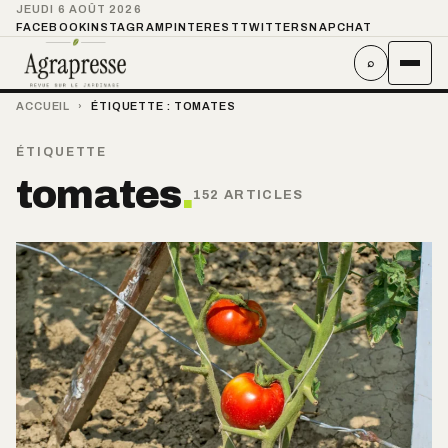
JEUDI 6 AOÛT 2026
FACEBOOK
INSTAGRAM
PINTEREST
TWITTER
SNAPCHAT
⌕
ACCUEIL
›
ÉTIQUETTE :
TOMATES
ÉTIQUETTE
tomates
.
152 ARTICLES