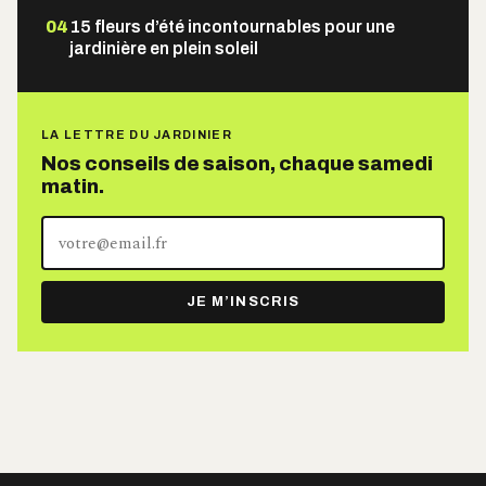
04
15 fleurs d’été incontournables pour une
jardinière en plein soleil
LA LETTRE DU JARDINIER
Nos conseils de saison, chaque samedi
matin.
Votre
adresse
e-
JE M’INSCRIS
mail