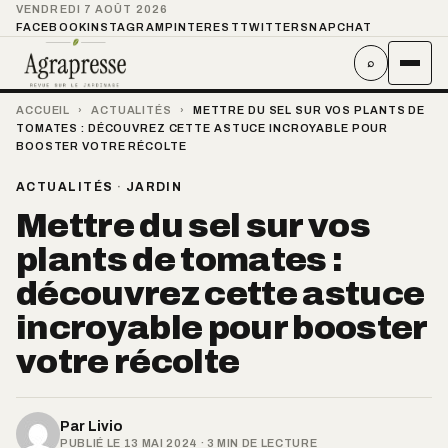
VENDREDI 7 AOÛT 2026
FACEBOOK
INSTAGRAM
PINTEREST
TWITTER
SNAPCHAT
⌕
ACCUEIL
›
ACTUALITÉS
›
METTRE DU SEL SUR VOS PLANTS DE
TOMATES : DÉCOUVREZ CETTE ASTUCE INCROYABLE POUR
BOOSTER VOTRE RÉCOLTE
ACTUALITÉS
·
JARDIN
Mettre du sel sur vos
plants de tomates :
découvrez cette astuce
incroyable pour booster
votre récolte
Par
Livio
PUBLIÉ LE 13 MAI 2024 · 3 MIN DE LECTURE