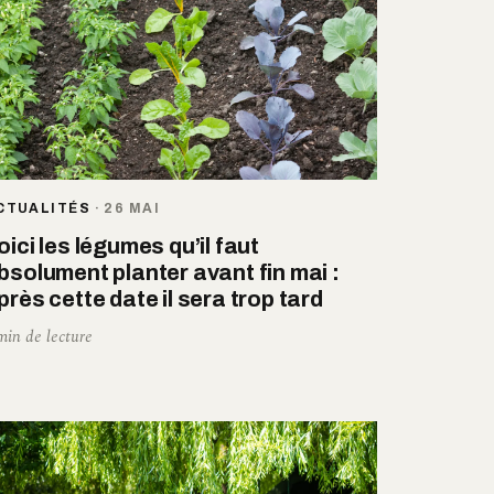
CTUALITÉS
·
26 MAI
oici les légumes qu’il faut
bsolument planter avant fin mai :
près cette date il sera trop tard
min de lecture