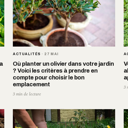
ACTUALITÉS
·
27 MAI
A
la
Où planter un olivier dans votre jardin
V
? Voici les critères à prendre en
a
compte pour choisir le bon
a
emplacement
3 
3 min de lecture