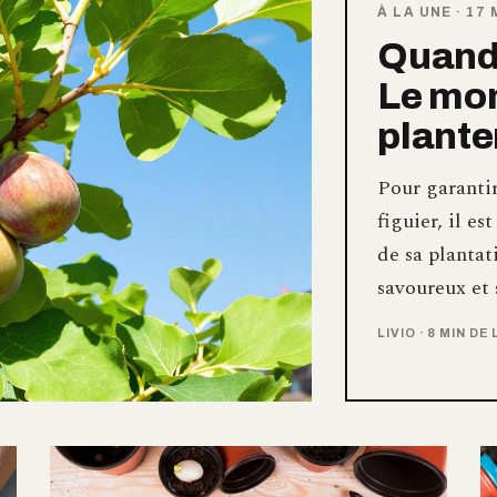
À LA UNE
·
17 
Quand 
Le mom
plante
Pour garanti
figuier, il e
de sa plantat
savoureux et 
LIVIO
·
8 MIN DE