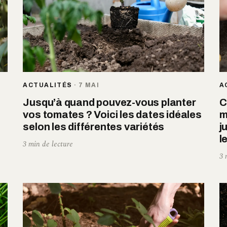
ACTUALITÉS
·
7 MAI
A
Jusqu’à quand pouvez-vous planter
C
vos tomates ? Voici les dates idéales
m
selon les différentes variétés
j
l
3 min de lecture
3 