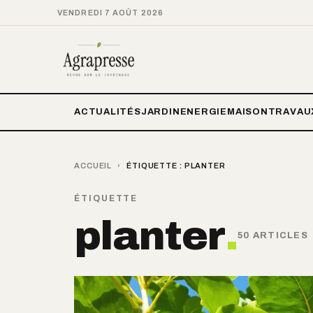
VENDREDI 7 AOÛT 2026
ACTUALITÉS
JARDIN
ENERGIE
MAISON
TRAVAU
ACCUEIL
›
ÉTIQUETTE :
PLANTER
ÉTIQUETTE
planter
.
50 ARTICLES