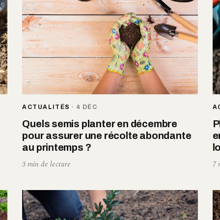
ACTUALITÉS
·
4 DÉC
A
Quels semis planter en décembre
P
pour assurer une récolte abondante
e
au printemps ?
l
3 min de lecture
7 