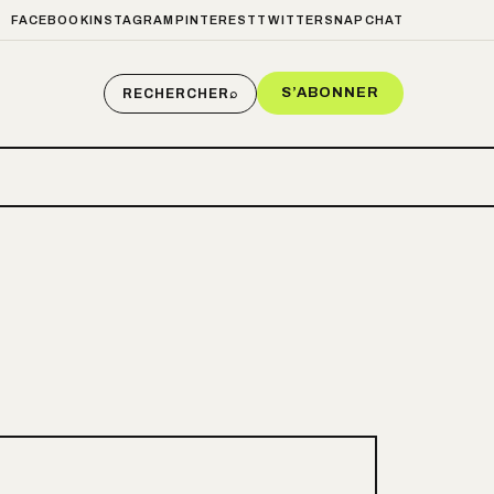
FACEBOOK
INSTAGRAM
PINTEREST
TWITTER
SNAPCHAT
S’ABONNER
RECHERCHER
⌕