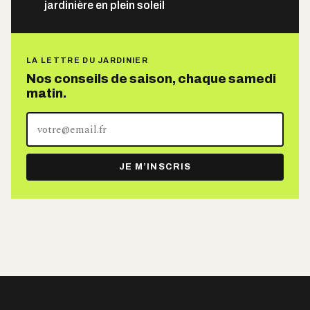
jardinière en plein soleil
LA LETTRE DU JARDINIER
Nos conseils de saison, chaque samedi
matin.
Votre
adresse
e-
JE M’INSCRIS
mail