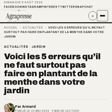
DIMANCHE 9 AOÛT 2026
FACEBOOK
INSTAGRAM
PINTEREST
TWITTER
SNAPCHAT
⌕
ACCUEIL
›
ACTUALITÉS
›
VOICI LES 5 ERREURS QU’IL NE FAUT
SURTOUT PAS FAIRE EN PLANTANT DE LA MENTHE DANS VOTRE
JARDIN
ACTUALITÉS
·
JARDIN
Voici les 5 erreurs qu’il
ne faut surtout pas
faire en plantant de la
menthe dans votre
jardin
Par
Armand
PUBLIÉ LE 10 MAI 2024 · 3 MIN DE LECTURE