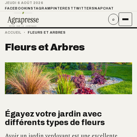
JEUDI 6 AOÛT 2026
FACEBOOK
INSTAGRAM
PINTEREST
TWITTER
SNAPCHAT
⌕
ACCUEIL
›
FLEURS ET ARBRES
Fleurs et Arbres
Égayez votre jardin avec
différents types de fleurs
Avoir un jardin verdoyant est une excellente