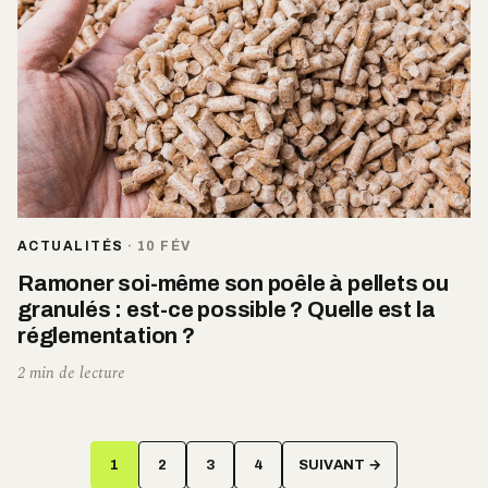
ACTUALITÉS
·
10 FÉV
Ramoner soi-même son poêle à pellets ou
granulés : est-ce possible ? Quelle est la
réglementation ?
2 min de lecture
Pagination
1
2
3
4
SUIVANT →
des