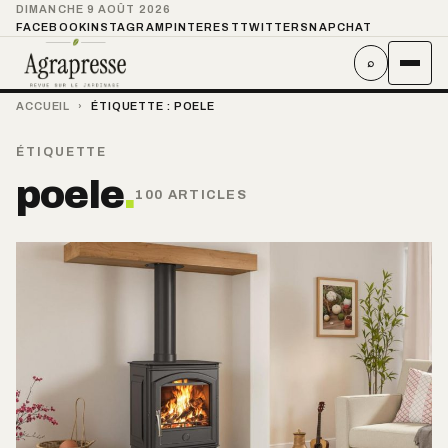
DIMANCHE 9 AOÛT 2026
FACEBOOK
INSTAGRAM
PINTEREST
TWITTER
SNAPCHAT
⌕
ACCUEIL
›
ÉTIQUETTE :
POELE
ÉTIQUETTE
poele
.
100 ARTICLES