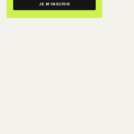
e-
JE M’INSCRIS
mail