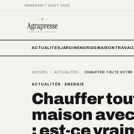
VENDREDI 7 AOÛT 2026
ACTUALITÉS
JARDIN
ENERGIE
MAISON
TRAVAU
ACCUEIL
›
ACTUALITÉS
›
CHAUFFER TOUTE VOTRE M
ACTUALITÉS
·
ENERGIE
Chauffer tou
maison avec 
: est-ce vrai