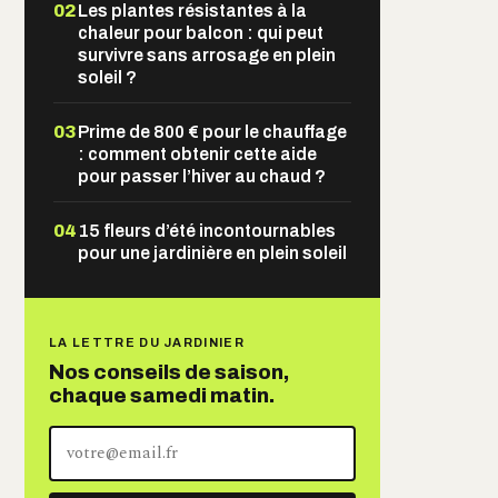
02
Les plantes résistantes à la
chaleur pour balcon : qui peut
survivre sans arrosage en plein
soleil ?
03
Prime de 800 € pour le chauffage
: comment obtenir cette aide
pour passer l’hiver au chaud ?
04
15 fleurs d’été incontournables
pour une jardinière en plein soleil
LA LETTRE DU JARDINIER
Nos conseils de saison,
chaque samedi matin.
Votre
adresse