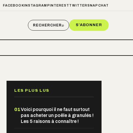
FACEBOOK
INSTAGRAM
PINTEREST
TWITTER
SNAPCHAT
S’ABONNER
RECHERCHER
⌕
LES PLUS LUS
01
Voici pourquoi il ne faut surtout
pas acheter un poêle à granulés !
Les 5 raisons à connaître !