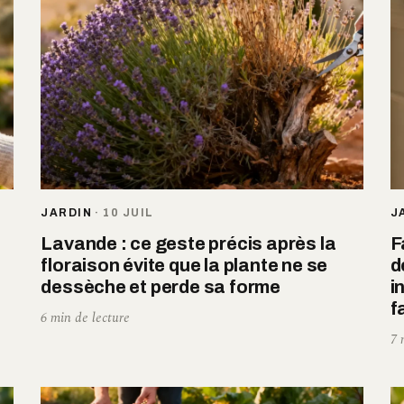
JARDIN
·
10 JUIL
J
Lavande : ce geste précis après la
F
floraison évite que la plante ne se
d
dessèche et perde sa forme
i
f
6 min de lecture
7 