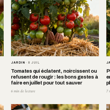
JARDIN
·
8 JUIL
J
Tomates qui éclatent, noircissent ou
P
refusent de rougir : les bons gestes à
e
faire en juillet pour tout sauver
p
6 min de lecture
7 