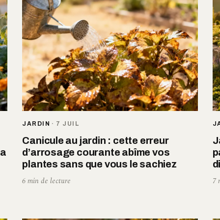
JARDIN
·
7 JUIL
J
Canicule au jardin : cette erreur
J
la
d’arrosage courante abîme vos
p
plantes sans que vous le sachiez
d
6 min de lecture
7 