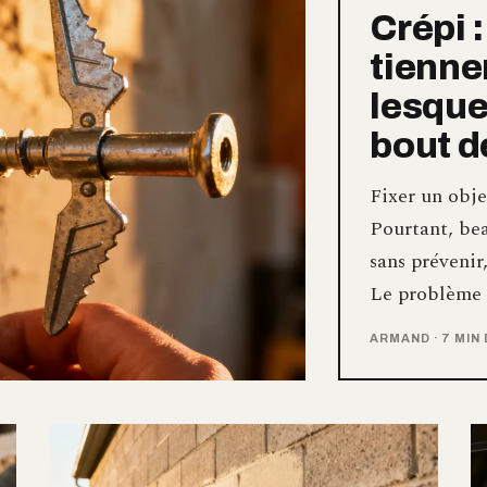
Crépi :
tienne
lesque
bout d
Fixer un obje
Pourtant, be
sans prévenir
Le problème 
ARMAND
·
7 MIN