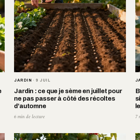
JARDIN
·
9 JUIL
J
e
Jardin : ce que je sème en juillet pour
B
ne pas passer à côté des récoltes
s
d’automne
l
6 min de lecture
7 