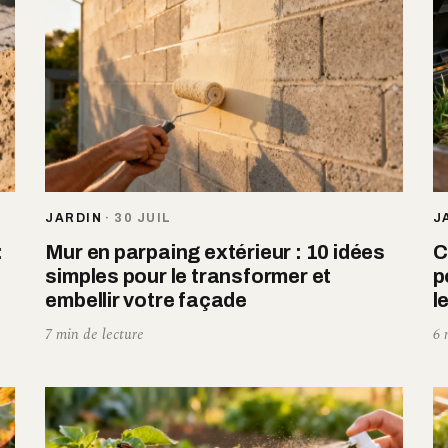
JARDIN
·
30 JUIL
J
:
Mur en parpaing extérieur : 10 idées
C
simples pour le transformer et
p
embellir votre façade
l
7 min de lecture
6 