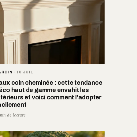
ARDIN
·
10 JUIL
aux coin cheminée : cette tendance
éco haut de gamme envahit les
ntérieurs et voici comment l’adopter
acilement
min de lecture