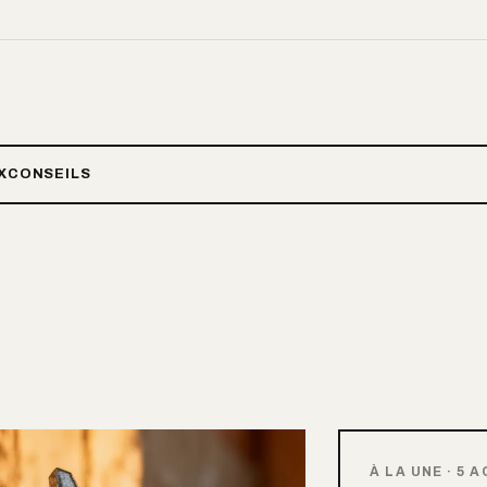
X
CONSEILS
À LA UNE
·
5 A