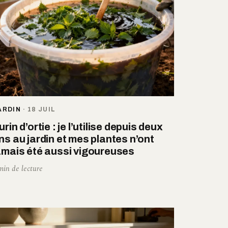
ARDIN
·
18 JUIL
urin d’ortie : je l’utilise depuis deux
ns au jardin et mes plantes n’ont
amais été aussi vigoureuses
min de lecture