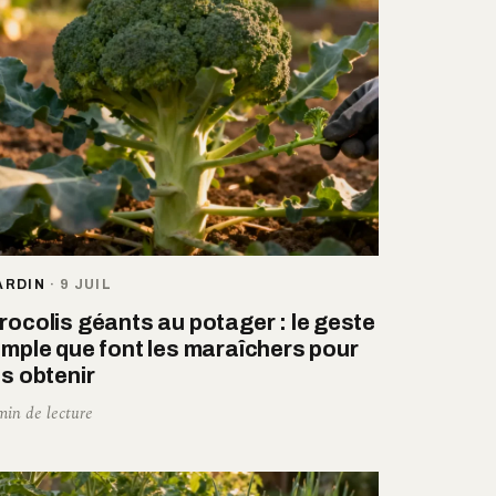
ARDIN
·
9 JUIL
rocolis géants au potager : le geste
imple que font les maraîchers pour
es obtenir
min de lecture