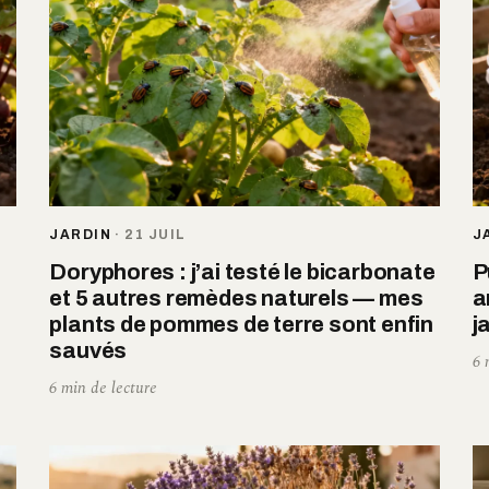
JARDIN
·
21 JUIL
J
Doryphores : j’ai testé le bicarbonate
P
et 5 autres remèdes naturels — mes
a
plants de pommes de terre sont enfin
j
sauvés
6 
6 min de lecture