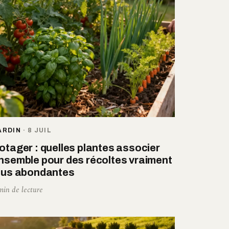
ARDIN
·
8 JUIL
otager : quelles plantes associer
nsemble pour des récoltes vraiment
lus abondantes
min de lecture