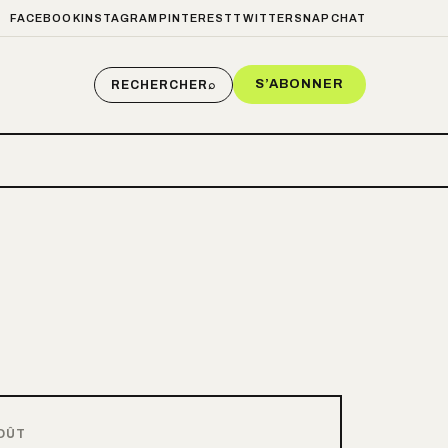
FACEBOOK
INSTAGRAM
PINTEREST
TWITTER
SNAPCHAT
S’ABONNER
RECHERCHER
⌕
OÛT