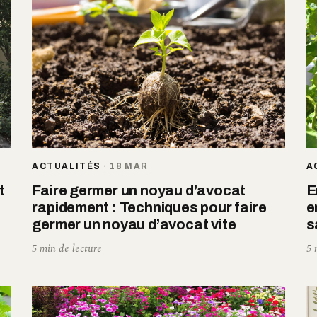
ACTUALITÉS
·
18 MAR
A
t
Faire germer un noyau d’avocat
E
rapidement : Techniques pour faire
e
germer un noyau d’avocat vite
s
5 min de lecture
5 