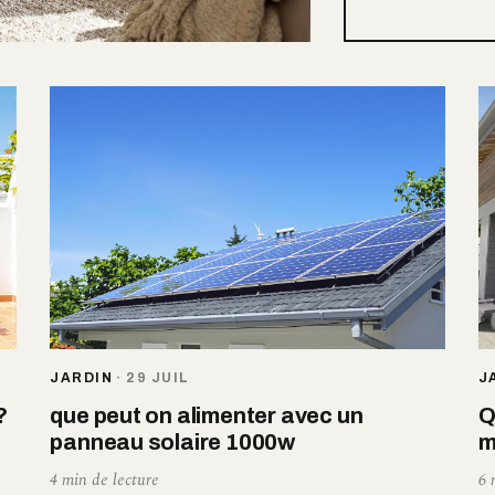
JARDIN
·
29 JUIL
J
?
que peut on alimenter avec un
Q
panneau solaire 1000w
m
4 min de lecture
6 