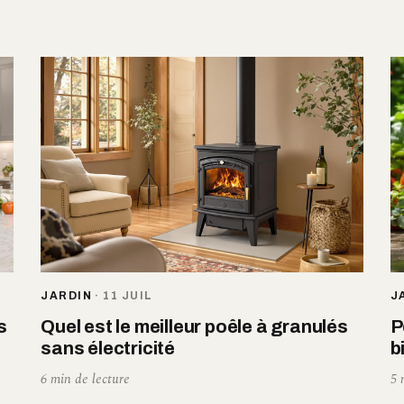
JARDIN
·
11 JUIL
J
s
Quel est le meilleur poêle à granulés
P
sans électricité
b
6 min de lecture
5 