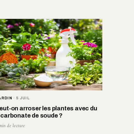
ARDIN
·
5 JUIL
eut-on arroser les plantes avec du
icarbonate de soude ?
min de lecture