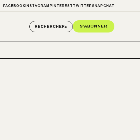
FACEBOOK
INSTAGRAM
PINTEREST
TWITTER
SNAPCHAT
S’ABONNER
RECHERCHER
⌕