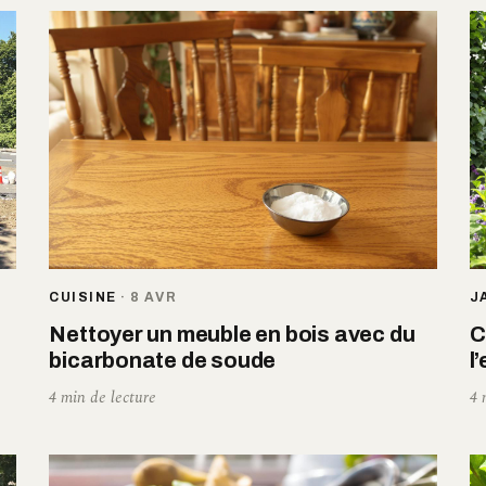
CUISINE
·
8 AVR
J
Nettoyer un meuble en bois avec du
C
bicarbonate de soude
l
4 min de lecture
4 