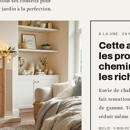
 tous ses conseils pour
jardin à la perfection.
À LA UNE
·
29 
Cette 
les pro
chemi
les ri
Envie de chal
fait sensatio
de gamme. Te
séduit même l
MELIE
·
5 MIN D