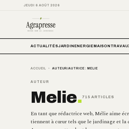
JEUDI 6 AOÛT 2026
ACTUALITÉS
JARDIN
ENERGIE
MAISON
TRAVAU
ACCUEIL
›
AUTEUR/AUTRICE :
MELIE
AUTEUR
Melie
.
715 ARTICLES
En tant que rédactrice web, Mélie aime écri
tiennent à cœur tels que le jardinage et la