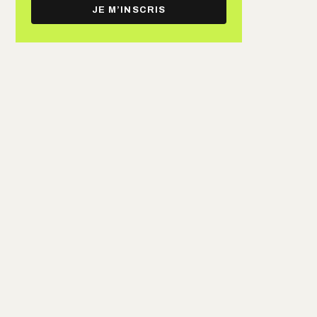
e-
JE M’INSCRIS
mail