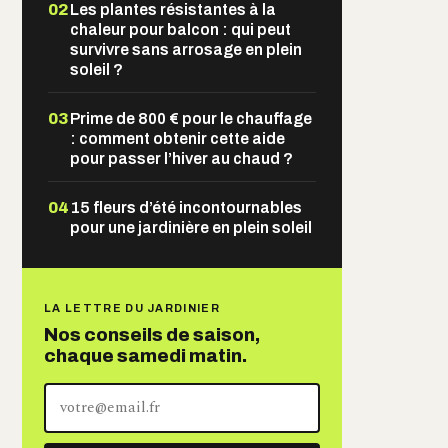
02
Les plantes résistantes à la
chaleur pour balcon : qui peut
survivre sans arrosage en plein
soleil ?
03
Prime de 800 € pour le chauffage
: comment obtenir cette aide
pour passer l’hiver au chaud ?
04
15 fleurs d’été incontournables
pour une jardinière en plein soleil
LA LETTRE DU JARDINIER
Nos conseils de saison,
chaque samedi matin.
Votre
adresse