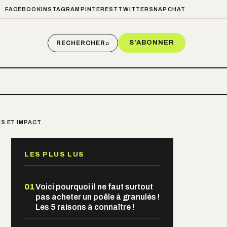
FACEBOOK
INSTAGRAM
PINTEREST
TWITTER
SNAPCHAT
S’ABONNER
RECHERCHER
⌕
NS ET IMPACT
LES PLUS LUS
01
Voici pourquoi il ne faut surtout
pas acheter un poêle à granulés !
Les 5 raisons à connaître !