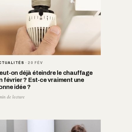
CTUALITÉS
·
20 FÉV
eut-on déjà éteindre le chauffage
in février ? Est-ce vraiment une
onne idée ?
min de lecture