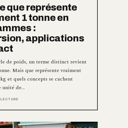
ce que représente
ment 1 tonne en
rammes :
sion, applications
act
e de poids, un terme distinct revient
tonne. Mais que représente vraiment
kg et quels concepts se cachent
e unité de…
E LECTURE