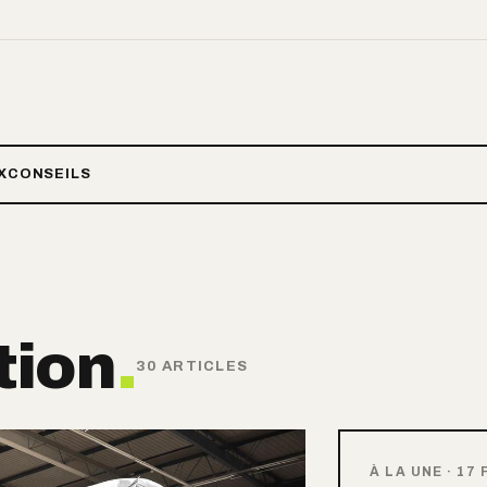
X
CONSEILS
ion
.
30 ARTICLES
À LA UNE
·
17 