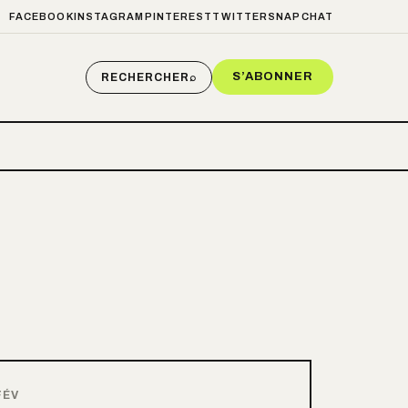
FACEBOOK
INSTAGRAM
PINTEREST
TWITTER
SNAPCHAT
S’ABONNER
RECHERCHER
⌕
FÉV