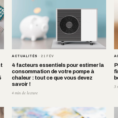
ACTUALITÉS
·
21 FÉV
A
st
4 facteurs essentiels pour estimer la
P
consommation de votre pompe à
f
5
chaleur : tout ce que vous devez
b
savoir !
3 
4 min de lecture