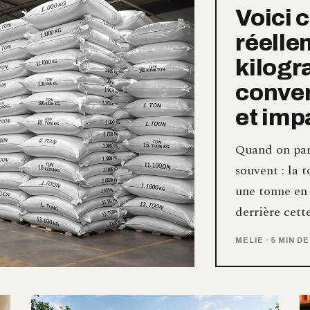
Voici 
réelle
kilog
conver
et imp
Quand on parl
souvent : la 
une tonne en 
derrière cett
MELIE
·
5 MIN D