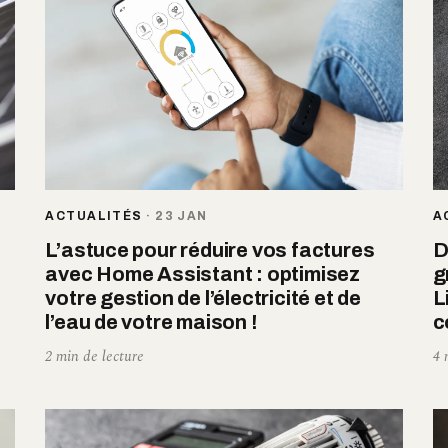
ACTUALITÉS
·
23 JAN
A
r
L’astuce pour réduire vos factures
D
avec Home Assistant : optimisez
g
votre gestion de l’électricité et de
L
l’eau de votre maison !
c
2 min de lecture
4 