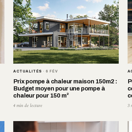
ACTUALITÉS
·
6 FÉV
A
Prix pompe à chaleur maison 150m2 :
P
Budget moyen pour une pompe à
c
chaleur pour 150 m²
c
4 min de lecture
3 