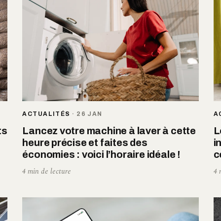
ACTUALITÉS
·
26 JAN
A
ts
Lancez votre machine à laver à cette
L
heure précise et faites des
i
économies : voici l’horaire idéale !
c
4 min de lecture
4 