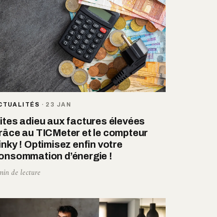
CTUALITÉS
·
23 JAN
ites adieu aux factures élevées
râce au TICMeter et le compteur
inky ! Optimisez enfin votre
onsommation d’énergie !
min de lecture