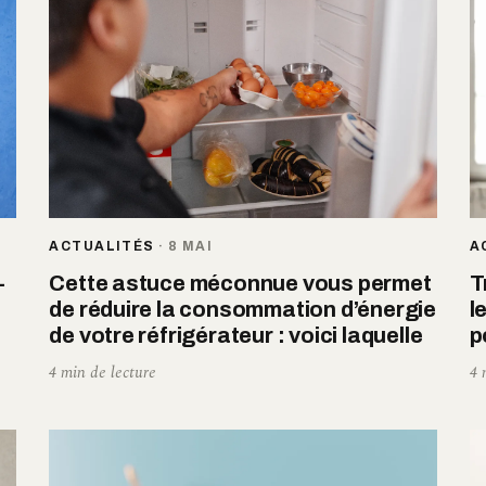
ACTUALITÉS
·
8 MAI
A
-
Cette astuce méconnue vous permet
T
de réduire la consommation d’énergie
l
de votre réfrigérateur : voici laquelle
p
4 min de lecture
4 