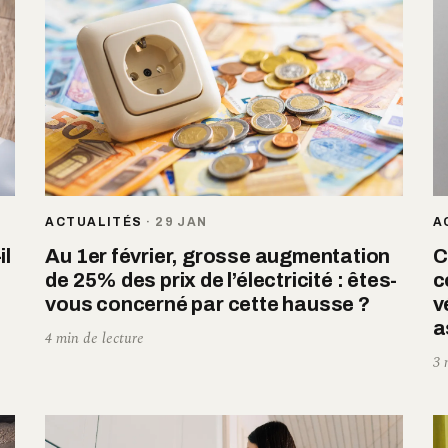
ACTUALITÉS
·
29 JAN
A
il
Au 1er février, grosse augmentation
C
de 25% des prix de l’électricité : êtes-
c
vous concerné par cette hausse ?
v
a
4 min de lecture
3 