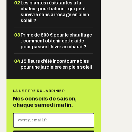
02
Les plantes résistantes à la
chaleur pour balcon : qui peut
survivre sans arrosage en plein
soleil ?
03
Prime de 800 € pour le chauffage
: comment obtenir cette aide
pour passer l’hiver au chaud ?
04
15 fleurs d’été incontournables
pour une jardinière en plein soleil
LA LETTRE DU JARDINIER
Nos conseils de saison,
chaque samedi matin.
Votre
adresse