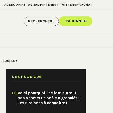
FACEBOOK
INSTAGRAM
PINTEREST
TWITTER
SNAPCHAT
S’ABONNER
RECHERCHER
⌕
LESQUELS !
LES PLUS LUS
01
Voici pourquoi il ne faut surtout
pas acheter un poêle à granulés !
Les 5 raisons à connaître !