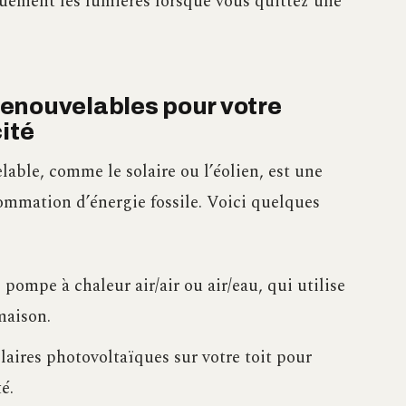
quement les lumières lorsque vous quittez une
 renouvelables pour votre
ité
able, comme le solaire ou l’éolien, est une
ommation d’énergie fossile. Voici quelques
pompe à chaleur air/air ou air/eau, qui utilise
maison.
olaires photovoltaïques sur votre toit pour
é.