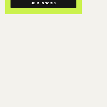
e-
JE M’INSCRIS
mail