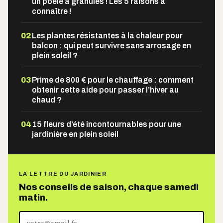
un poêle à granulés ! Les 5 raisons à
connaître !
02
Les plantes résistantes à la chaleur pour
balcon : qui peut survivre sans arrosage en
plein soleil ?
03
Prime de 800 € pour le chauffage : comment
obtenir cette aide pour passer l’hiver au
chaud ?
04
15 fleurs d’été incontournables pour une
jardinière en plein soleil
LA LETTRE DU JARDINIER
Nos conseils de saison, chaque samedi
matin.
Votre