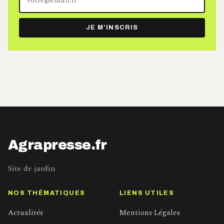
adresse
e-
JE M’INSCRIS
mail
Agrapresse.fr
Site de jardin
NOS THÉMATIQUES
LIENS UTILES
Actualités
Mentions Légales