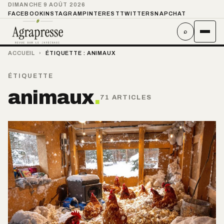
DIMANCHE 9 AOÛT 2026
FACEBOOK
INSTAGRAM
PINTEREST
TWITTER
SNAPCHAT
⌕
ACCUEIL
›
ÉTIQUETTE :
ANIMAUX
ÉTIQUETTE
animaux
.
71 ARTICLES