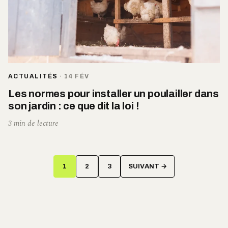
ACTUALITÉS
·
14 FÉV
Les normes pour installer un poulailler dans
son jardin : ce que dit la loi !
3 min de lecture
Pagination
1
2
3
SUIVANT →
des
publications