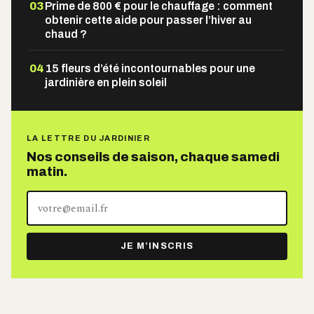
03
Prime de 800 € pour le chauffage : comment
obtenir cette aide pour passer l’hiver au
chaud ?
04
15 fleurs d’été incontournables pour une
jardinière en plein soleil
LA LETTRE DU JARDINIER
Nos conseils de saison, chaque samedi
matin.
Votre
adresse
e-
JE M’INSCRIS
mail