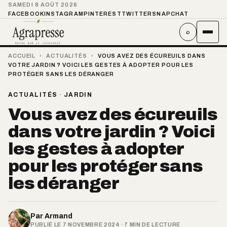
SAMEDI 8 AOÛT 2026
FACEBOOK
INSTAGRAM
PINTEREST
TWITTER
SNAPCHAT
⌕
ACCUEIL
›
ACTUALITÉS
›
VOUS AVEZ DES ÉCUREUILS DANS
VOTRE JARDIN ? VOICI LES GESTES À ADOPTER POUR LES
PROTÉGER SANS LES DÉRANGER
ACTUALITÉS
·
JARDIN
Vous avez des écureuils
dans votre jardin ? Voici
les gestes à adopter
pour les protéger sans
les déranger
Par
Armand
PUBLIÉ LE 7 NOVEMBRE 2024 · 7 MIN DE LECTURE