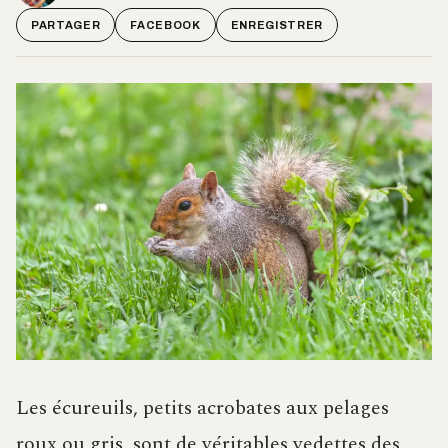
PARTAGER
FACEBOOK
ENREGISTRER
Les écureuils, petits acrobates aux pelages
roux ou gris, sont de véritables vedettes des