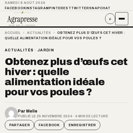
SAMEDI 8 AOÛT 2026
FACEBOOK
INSTAGRAM
PINTEREST
TWITTER
SNAPCHAT
⌕
ACCUEIL
›
ACTUALITÉS
›
OBTENEZ PLUS D’ŒUFS CET HIVER :
QUELLE ALIMENTATION IDÉALE POUR VOS POULES ?
ACTUALITÉS
·
JARDIN
Obtenez plus d’œufs cet
hiver : quelle
alimentation idéale
pour vos poules ?
Par
Melie
PUBLIÉ LE 25 NOVEMBRE 2024 · 4 MIN DE LECTURE
PARTAGER
FACEBOOK
ENREGISTRER