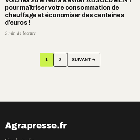
Voici les 20 erreurs à éviter ABSOLUMENT
pour maîtriser votre consommation de
chauffage et économiser des centaines
d’euros !
5 min de lecture
Pagination
1
2
SUIVANT →
des
publications
Agrapresse.fr