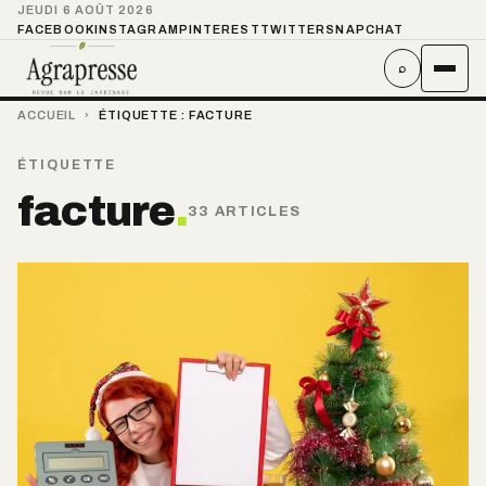
JEUDI 6 AOÛT 2026
FACEBOOK
INSTAGRAM
PINTEREST
TWITTER
SNAPCHAT
⌕
ACCUEIL
›
ÉTIQUETTE :
FACTURE
ÉTIQUETTE
facture
.
33 ARTICLES