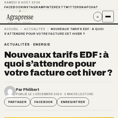
SAMEDI 8 AOÛT 2026
FACEBOOK
INSTAGRAM
PINTEREST
TWITTER
SNAPCHAT
⌕
ACCUEIL
›
ACTUALITÉS
›
NOUVEAUX TARIFS EDF : À QUOI
S’ATTENDRE POUR VOTRE FACTURE CET HIVER ?
ACTUALITÉS
·
ENERGIE
Nouveaux tarifs EDF : à
quoi s’attendre pour
votre facture cet hiver ?
Par
Philibert
PUBLIÉ LE 1 DÉCEMBRE 2024 · 3 MIN DE LECTURE
PARTAGER
FACEBOOK
ENREGISTRER