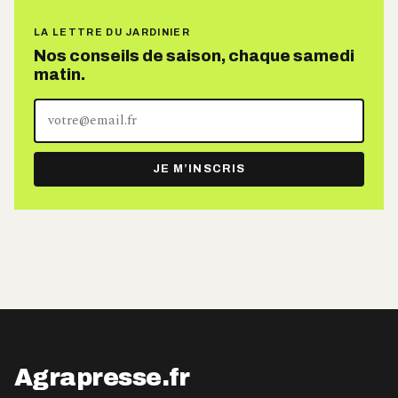
LA LETTRE DU JARDINIER
Nos conseils de saison, chaque samedi
matin.
Votre
adresse
e-
JE M’INSCRIS
mail
Agrapresse.fr