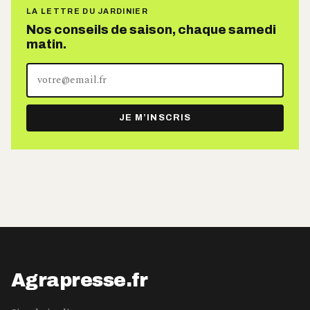
LA LETTRE DU JARDINIER
Nos conseils de saison, chaque samedi
matin.
Votre
adresse
e-
JE M’INSCRIS
mail
Agrapresse.fr