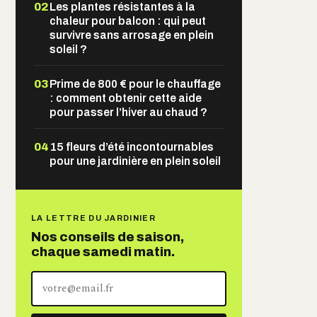
02
Les plantes résistantes à la
chaleur pour balcon : qui peut
survivre sans arrosage en plein
soleil ?
03
Prime de 800 € pour le chauffage
: comment obtenir cette aide
pour passer l’hiver au chaud ?
04
15 fleurs d’été incontournables
pour une jardinière en plein soleil
LA LETTRE DU JARDINIER
Nos conseils de saison,
chaque samedi matin.
Votre
adresse