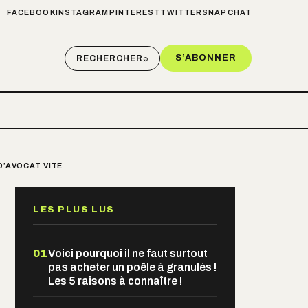
FACEBOOK
INSTAGRAM
PINTEREST
TWITTER
SNAPCHAT
S’ABONNER
RECHERCHER
⌕
D’AVOCAT VITE
LES PLUS LUS
01
Voici pourquoi il ne faut surtout
pas acheter un poêle à granulés !
Les 5 raisons à connaître !