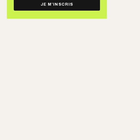
e-
JE M’INSCRIS
mail