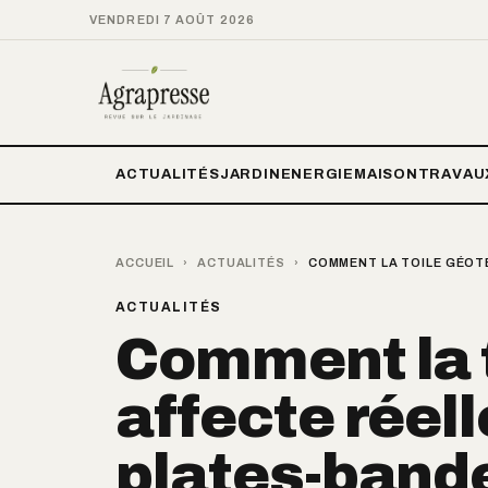
VENDREDI 7 AOÛT 2026
ACTUALITÉS
JARDIN
ENERGIE
MAISON
TRAVAU
ACCUEIL
›
ACTUALITÉS
›
COMMENT LA TOILE GÉOT
ACTUALITÉS
Comment la t
affecte réel
plates-bande