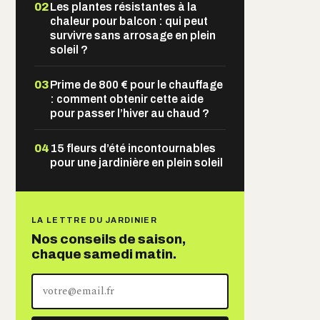
02
Les plantes résistantes à la
chaleur pour balcon : qui peut
survivre sans arrosage en plein
soleil ?
03
Prime de 800 € pour le chauffage
: comment obtenir cette aide
pour passer l’hiver au chaud ?
04
15 fleurs d’été incontournables
pour une jardinière en plein soleil
LA LETTRE DU JARDINIER
Nos conseils de saison,
chaque samedi matin.
Votre
adresse