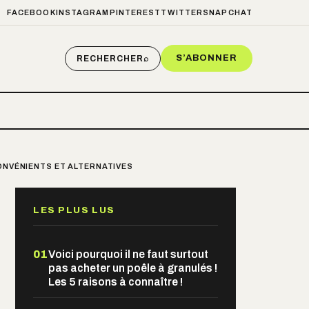
FACEBOOK
INSTAGRAM
PINTEREST
TWITTER
SNAPCHAT
S’ABONNER
RECHERCHER
⌕
ONVÉNIENTS ET ALTERNATIVES
LES PLUS LUS
01
Voici pourquoi il ne faut surtout
pas acheter un poêle à granulés !
Les 5 raisons à connaître !