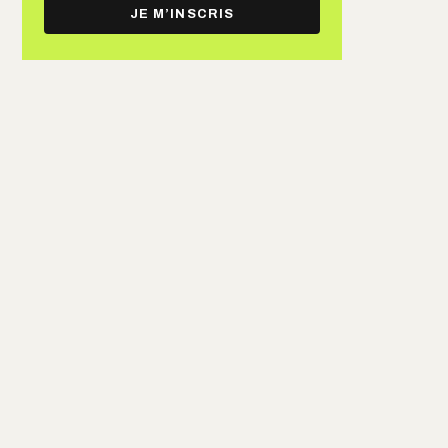
e-
JE M’INSCRIS
mail