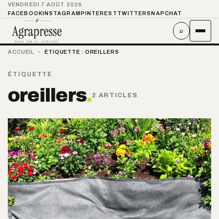
VENDREDI 7 AOÛT 2026
FACEBOOK
INSTAGRAM
PINTEREST
TWITTER
SNAPCHAT
⌕
ACCUEIL
›
ÉTIQUETTE :
OREILLERS
ÉTIQUETTE
oreillers
.
2 ARTICLES