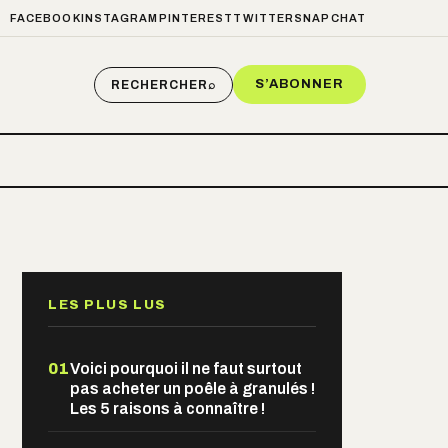
FACEBOOK
INSTAGRAM
PINTEREST
TWITTER
SNAPCHAT
S’ABONNER
RECHERCHER
⌕
LES PLUS LUS
01
Voici pourquoi il ne faut surtout
pas acheter un poêle à granulés !
Les 5 raisons à connaître !