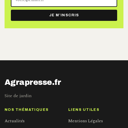
adresse
e-
JE M’INSCRIS
mail
Agrapresse.fr
Site de jardin
NOS THÉMATIQUES
LIENS UTILES
Actualités
Mentions Légales