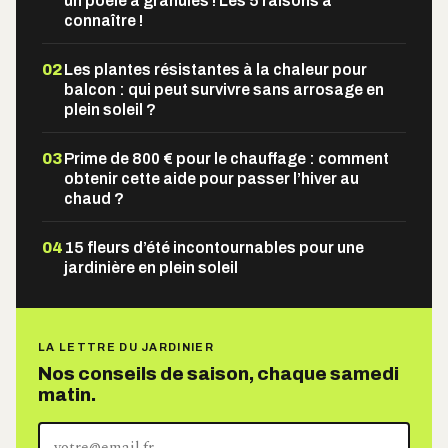
un poêle à granulés ! Les 5 raisons à
connaître !
02
Les plantes résistantes à la chaleur pour
balcon : qui peut survivre sans arrosage en
plein soleil ?
03
Prime de 800 € pour le chauffage : comment
obtenir cette aide pour passer l’hiver au
chaud ?
04
15 fleurs d’été incontournables pour une
jardinière en plein soleil
LA LETTRE DU JARDINIER
Nos conseils de saison, chaque samedi
matin.
Votre