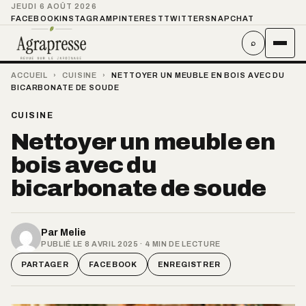
JEUDI 6 AOÛT 2026
FACEBOOK
INSTAGRAM
PINTEREST
TWITTER
SNAPCHAT
⌕
ACCUEIL
›
CUISINE
›
NETTOYER UN MEUBLE EN BOIS AVEC DU
BICARBONATE DE SOUDE
CUISINE
Nettoyer un meuble en
bois avec du
bicarbonate de soude
Par
Melie
PUBLIÉ LE 8 AVRIL 2025 · 4 MIN DE LECTURE
PARTAGER
FACEBOOK
ENREGISTRER