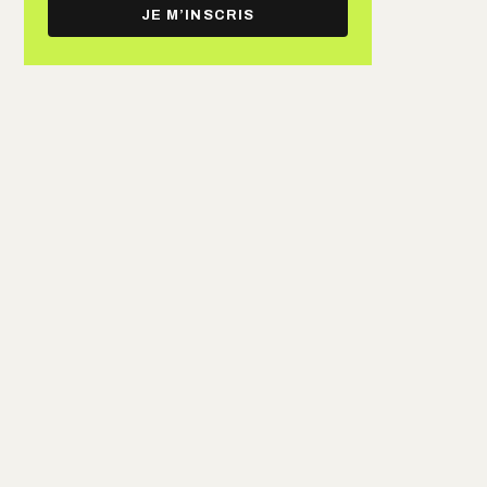
e-
JE M’INSCRIS
mail