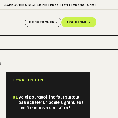
FACEBOOK
INSTAGRAM
PINTEREST
TWITTER
SNAPCHAT
S’ABONNER
RECHERCHER
⌕
N
LES PLUS LUS
01
Voici pourquoi il ne faut surtout
pas acheter un poêle à granulés !
Les 5 raisons à connaître !