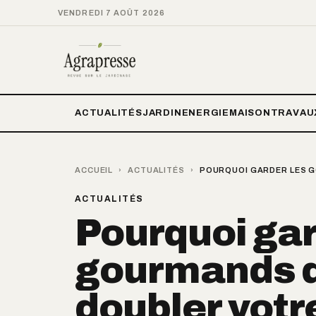
VENDREDI 7 AOÛT 2026
ACTUALITÉS
JARDIN
ENERGIE
MAISON
TRAVAU
ACCUEIL
›
ACTUALITÉS
›
POURQUOI GARDER LES G
ACTUALITÉS
Pourquoi gar
gourmands d
doubler votr