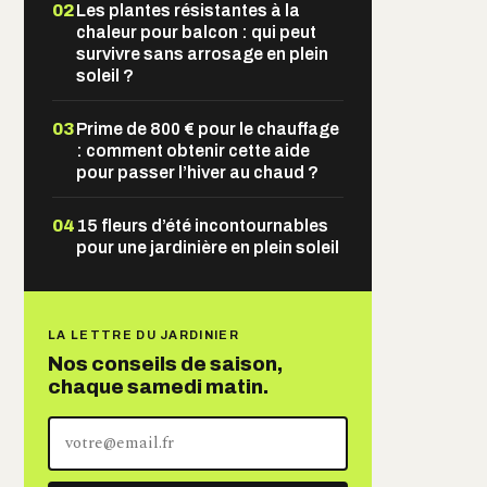
02
Les plantes résistantes à la
chaleur pour balcon : qui peut
survivre sans arrosage en plein
soleil ?
03
Prime de 800 € pour le chauffage
: comment obtenir cette aide
pour passer l’hiver au chaud ?
04
15 fleurs d’été incontournables
pour une jardinière en plein soleil
LA LETTRE DU JARDINIER
Nos conseils de saison,
chaque samedi matin.
Votre
adresse