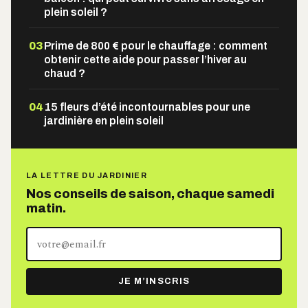
plein soleil ?
03
Prime de 800 € pour le chauffage : comment
obtenir cette aide pour passer l’hiver au
chaud ?
04
15 fleurs d’été incontournables pour une
jardinière en plein soleil
LA LETTRE DU JARDINIER
Nos conseils de saison, chaque samedi
matin.
Votre
adresse
e-
JE M’INSCRIS
mail