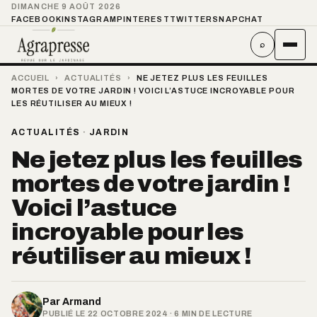
DIMANCHE 9 AOÛT 2026
FACEBOOK
INSTAGRAM
PINTEREST
TWITTER
SNAPCHAT
⌕
ACCUEIL
›
ACTUALITÉS
›
NE JETEZ PLUS LES FEUILLES
MORTES DE VOTRE JARDIN ! VOICI L’ASTUCE INCROYABLE POUR
LES RÉUTILISER AU MIEUX !
ACTUALITÉS
·
JARDIN
Ne jetez plus les feuilles
mortes de votre jardin !
Voici l’astuce
incroyable pour les
réutiliser au mieux !
Par
Armand
PUBLIÉ LE 22 OCTOBRE 2024 · 6 MIN DE LECTURE