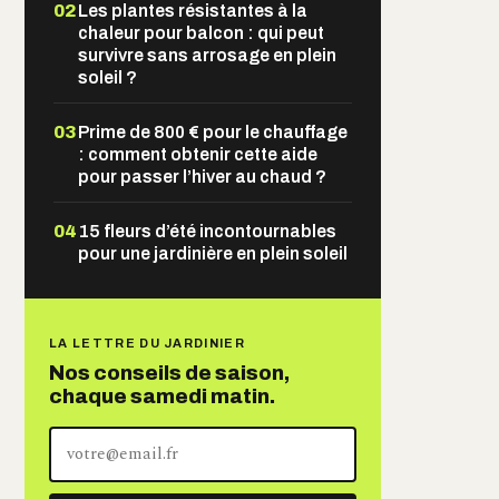
02
Les plantes résistantes à la
chaleur pour balcon : qui peut
survivre sans arrosage en plein
soleil ?
03
Prime de 800 € pour le chauffage
: comment obtenir cette aide
pour passer l’hiver au chaud ?
04
15 fleurs d’été incontournables
pour une jardinière en plein soleil
LA LETTRE DU JARDINIER
Nos conseils de saison,
chaque samedi matin.
Votre
adresse