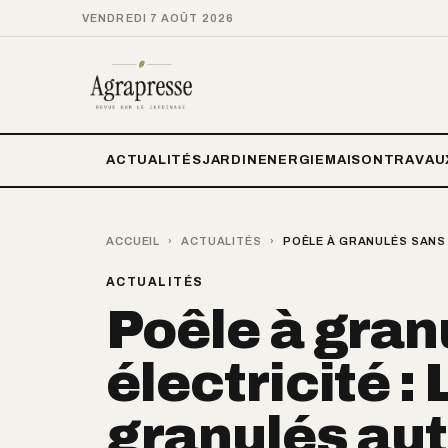
VENDREDI 7 AOÛT 2026
ACTUALITÉS
JARDIN
ENERGIE
MAISON
TRAVAU
ACCUEIL
›
ACTUALITÉS
›
POÊLE À GRANULÉS SANS 
ACTUALITÉS
Poêle à gran
électricité :
granulés au