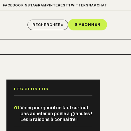
FACEBOOK
INSTAGRAM
PINTEREST
TWITTER
SNAPCHAT
S’ABONNER
RECHERCHER
⌕
LES PLUS LUS
01
Voici pourquoi il ne faut surtout
pas acheter un poêle à granulés !
Les 5 raisons à connaître !