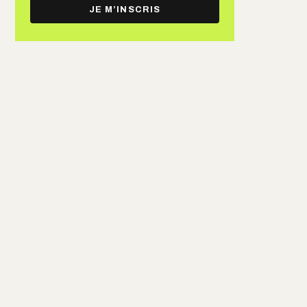
e-
JE M’INSCRIS
mail