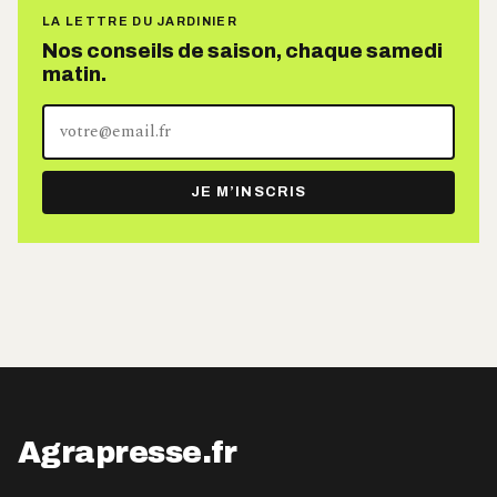
LA LETTRE DU JARDINIER
Nos conseils de saison, chaque samedi
matin.
Votre
adresse
e-
JE M’INSCRIS
mail
Agrapresse.fr