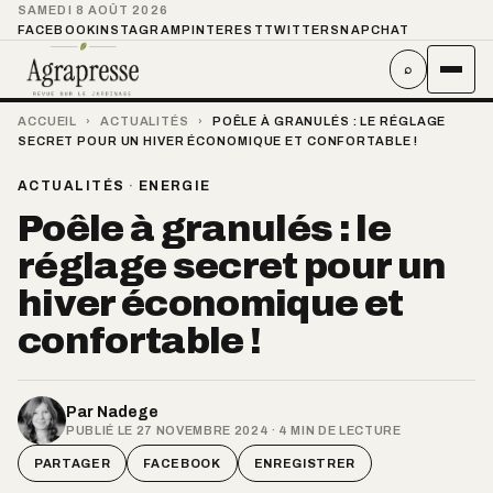
SAMEDI 8 AOÛT 2026
FACEBOOK
INSTAGRAM
PINTEREST
TWITTER
SNAPCHAT
⌕
ACCUEIL
›
ACTUALITÉS
›
POÊLE À GRANULÉS : LE RÉGLAGE
SECRET POUR UN HIVER ÉCONOMIQUE ET CONFORTABLE !
ACTUALITÉS
·
ENERGIE
Poêle à granulés : le
réglage secret pour un
hiver économique et
confortable !
Par
Nadege
PUBLIÉ LE 27 NOVEMBRE 2024 · 4 MIN DE LECTURE
PARTAGER
FACEBOOK
ENREGISTRER