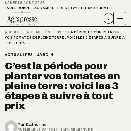
SAMEDI 8 AOÛT 2026
FACEBOOK
INSTAGRAM
PINTEREST
TWITTER
SNAPCHAT
⌕
ACCUEIL
›
ACTUALITÉS
›
C’EST LA PÉRIODE POUR PLANTER
VOS TOMATES EN PLEINE TERRE : VOICI LES 3 ÉTAPES À SUIVRE À
TOUT PRIX
ACTUALITÉS
·
JARDIN
C’est la période pour
planter vos tomates en
pleine terre : voici les 3
étapes à suivre à tout
prix
Par
Catherine
PUBLIÉ LE 13 MAI 2024 · 3 MIN DE LECTURE