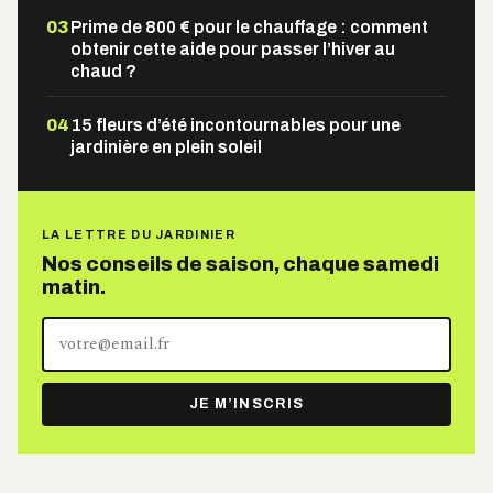
03
Prime de 800 € pour le chauffage : comment
obtenir cette aide pour passer l’hiver au
chaud ?
04
15 fleurs d’été incontournables pour une
jardinière en plein soleil
LA LETTRE DU JARDINIER
Nos conseils de saison, chaque samedi
matin.
Votre
adresse
e-
JE M’INSCRIS
mail