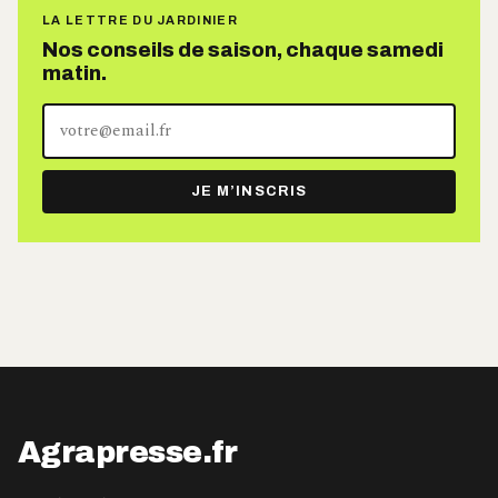
LA LETTRE DU JARDINIER
Nos conseils de saison, chaque samedi
matin.
Votre
adresse
e-
JE M’INSCRIS
mail
Agrapresse.fr