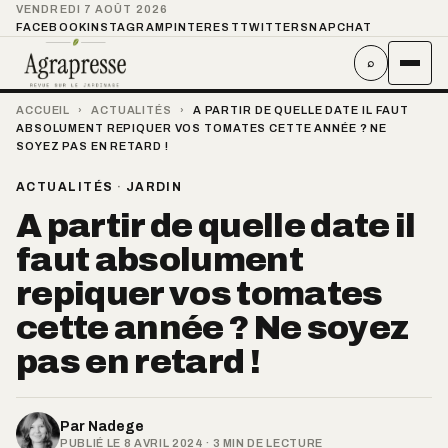
VENDREDI 7 AOÛT 2026
FACEBOOK
INSTAGRAM
PINTEREST
TWITTER
SNAPCHAT
⌕
ACCUEIL
›
ACTUALITÉS
›
A PARTIR DE QUELLE DATE IL FAUT
ABSOLUMENT REPIQUER VOS TOMATES CETTE ANNÉE ? NE
SOYEZ PAS EN RETARD !
ACTUALITÉS
·
JARDIN
A partir de quelle date il
faut absolument
repiquer vos tomates
cette année ? Ne soyez
pas en retard !
Par
Nadege
PUBLIÉ LE 8 AVRIL 2024 · 3 MIN DE LECTURE