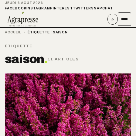
JEUDI 6 AOÛT 2026
FACEBOOK
INSTAGRAM
PINTEREST
TWITTER
SNAPCHAT
⌕
ACCUEIL
›
ÉTIQUETTE :
SAISON
ÉTIQUETTE
saison
.
11 ARTICLES