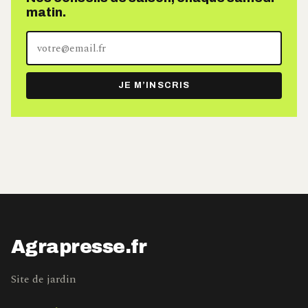
matin.
Votre
adresse
e-
JE M’INSCRIS
mail
Agrapresse.fr
Site de jardin