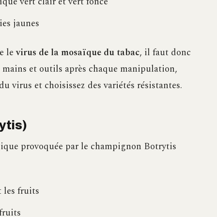
que vert clair et vert foncé
ies jaunes
re le
virus de la mosaïque du tabac
, il faut donc
os mains et outils après chaque manipulation,
u virus et choisissez des variétés résistantes.
ytis)
ique provoquée par le champignon Botrytis
 les fruits
fruits