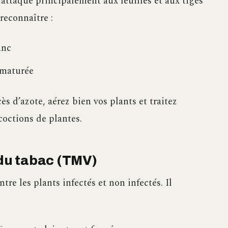
attaque principalement aux feuilles et aux tiges
reconnaître :
anc
ématurée
ès d’azote, aérez bien vos plants et traitez
octions de plantes.
 du tabac (TMV)
tre les plants infectés et non infectés. Il