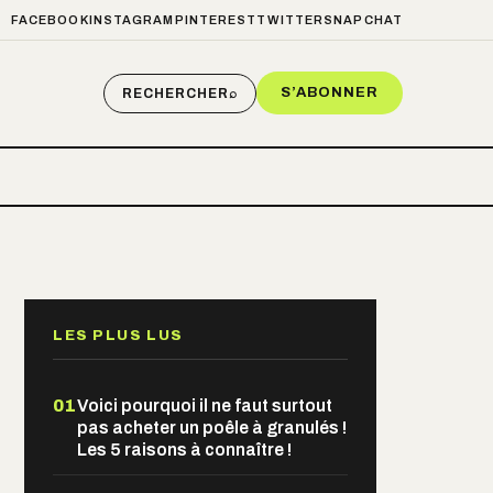
FACEBOOK
INSTAGRAM
PINTEREST
TWITTER
SNAPCHAT
S’ABONNER
RECHERCHER
⌕
LES PLUS LUS
01
Voici pourquoi il ne faut surtout
pas acheter un poêle à granulés !
Les 5 raisons à connaître !