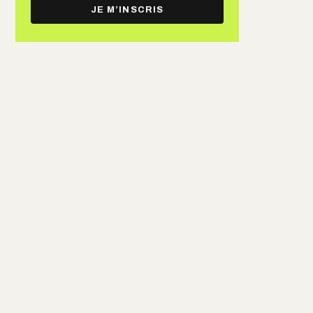
e-
JE M’INSCRIS
mail