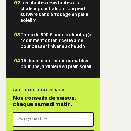
02
Les plantes résistantes à la
chaleur pour balcon : qui peut
survivre sans arrosage en plein
soleil ?
03
Prime de 800 € pour le chauffage
: comment obtenir cette aide
pour passer l’hiver au chaud ?
04
15 fleurs d’été incontournables
pour une jardinière en plein soleil
LA LETTRE DU JARDINIER
Nos conseils de saison,
chaque samedi matin.
Votre
adresse