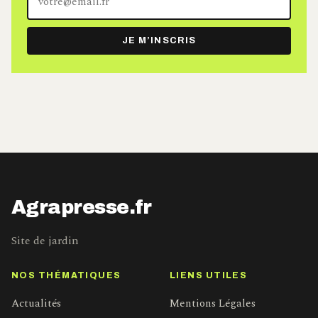
adresse
e-
JE M’INSCRIS
mail
Agrapresse.fr
Site de jardin
NOS THÉMATIQUES
LIENS UTILES
Actualités
Mentions Légales