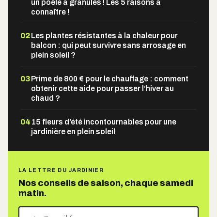
un poêle à granulés ! Les 5 raisons à
connaître !
02
Les plantes résistantes à la chaleur pour
balcon : qui peut survivre sans arrosage en
plein soleil ?
03
Prime de 800 € pour le chauffage : comment
obtenir cette aide pour passer l’hiver au
chaud ?
04
15 fleurs d’été incontournables pour une
jardinière en plein soleil
LA LETTRE DU JARDINIER
Nos conseils de saison, chaque samedi
matin.
Votre