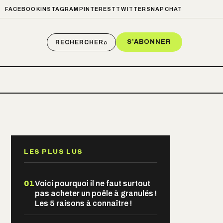
FACEBOOK
INSTAGRAM
PINTEREST
TWITTER
SNAPCHAT
S’ABONNER
RECHERCHER
⌕
LES PLUS LUS
01
Voici pourquoi il ne faut surtout
pas acheter un poêle à granulés !
Les 5 raisons à connaître !