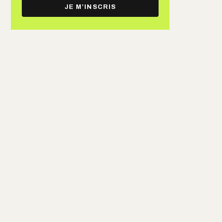
e-
JE M’INSCRIS
mail