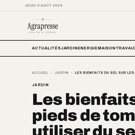
JEUDI 6 AOÛT 2026
ACTUALITÉS
JARDIN
ENERGIE
MAISON
TRAVAU
ACCUEIL
›
JARDIN
›
LES BIENFAITS DU SEL SUR LES
JARDIN
Les bienfaits
pieds de tom
utiliser du se