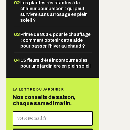
02
Les plantes résistantes à la
chaleur pour balcon : qui peut
survivre sans arrosage en plein
soleil ?
03
Prime de 800 € pour le chauffage
: comment obtenir cette aide
pour passer l’hiver au chaud ?
04
15 fleurs d’été incontournables
pour une jardinière en plein soleil
LA LETTRE DU JARDINIER
Nos conseils de saison,
chaque samedi matin.
Votre
adresse