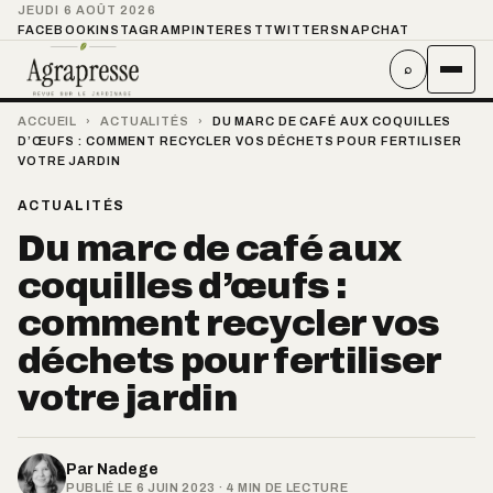
JEUDI 6 AOÛT 2026
FACEBOOK
INSTAGRAM
PINTEREST
TWITTER
SNAPCHAT
⌕
ACCUEIL
›
ACTUALITÉS
›
DU MARC DE CAFÉ AUX COQUILLES
D’ŒUFS : COMMENT RECYCLER VOS DÉCHETS POUR FERTILISER
VOTRE JARDIN
ACTUALITÉS
Du marc de café aux
coquilles d’œufs :
comment recycler vos
déchets pour fertiliser
votre jardin
Par
Nadege
PUBLIÉ LE 6 JUIN 2023 · 4 MIN DE LECTURE