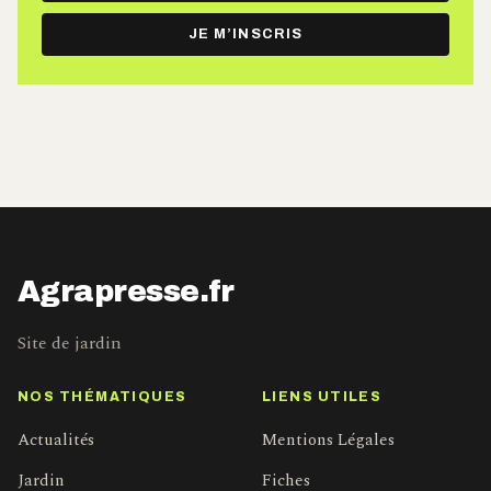
e-
JE M’INSCRIS
mail
Agrapresse.fr
Site de jardin
NOS THÉMATIQUES
LIENS UTILES
Actualités
Mentions Légales
Jardin
Fiches