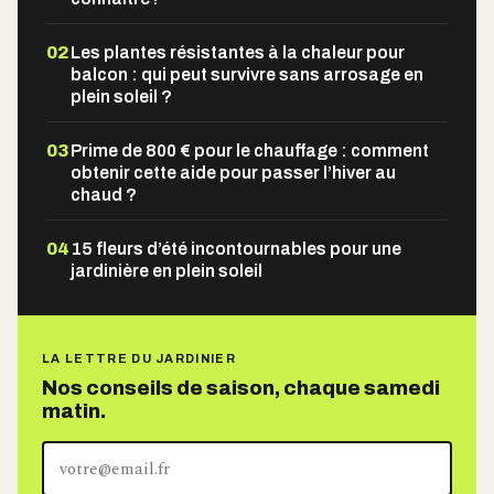
02
Les plantes résistantes à la chaleur pour
balcon : qui peut survivre sans arrosage en
plein soleil ?
03
Prime de 800 € pour le chauffage : comment
obtenir cette aide pour passer l’hiver au
chaud ?
04
15 fleurs d’été incontournables pour une
jardinière en plein soleil
LA LETTRE DU JARDINIER
Nos conseils de saison, chaque samedi
matin.
Votre
adresse