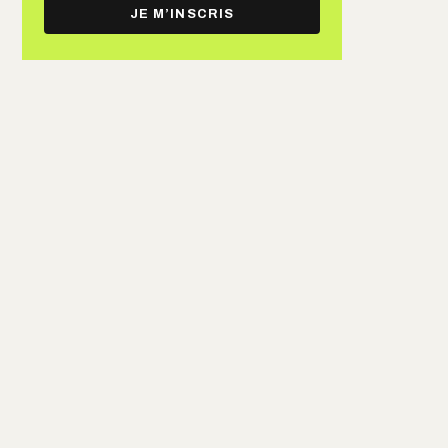
e-
JE M’INSCRIS
mail