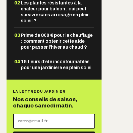
02
Les plantes résistantes à la
chaleur pour balcon : qui peut
survivre sans arrosage en plein
soleil ?
03
Prime de 800 € pour le chauffage
: comment obtenir cette aide
pour passer l’hiver au chaud ?
04
15 fleurs d’été incontournables
pour une jardinière en plein soleil
LA LETTRE DU JARDINIER
Nos conseils de saison,
chaque samedi matin.
Votre
adresse