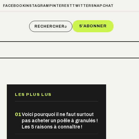
FACEBOOK
INSTAGRAM
PINTEREST
TWITTER
SNAPCHAT
S’ABONNER
RECHERCHER
⌕
LES PLUS LUS
01
Voici pourquoi il ne faut surtout
pas acheter un poêle à granulés !
Les 5 raisons à connaître !