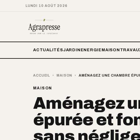
LUNDI 10 AOÛT 2026
ACTUALITÉS
JARDIN
ENERGIE
MAISON
TRAVAU
ACCUEIL
›
MAISON
›
AMÉNAGEZ UNE CHAMBRE ÉPUR
MAISON
Aménagez u
épurée et fo
sans néglige