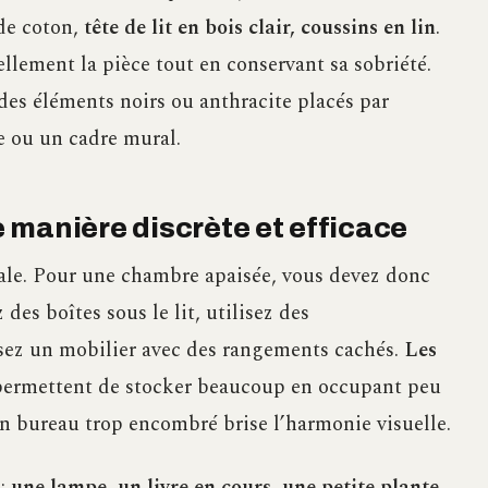
 de coton,
tête de lit en bois clair, coussins en lin
.
ellement la pièce tout en conservant sa sobriété.
des éléments noirs ou anthracite placés par
 ou un cadre mural.
 manière discrète et efficace
tale. Pour une chambre apaisée, vous devez donc
 des boîtes sous le lit, utilisez des
ssez un mobilier avec des rangements cachés.
Les
ermettent de stocker beaucoup en occupant peu
un bureau trop encombré brise l’harmonie visuelle.
 :
une lampe, un livre en cours, une petite plante
.