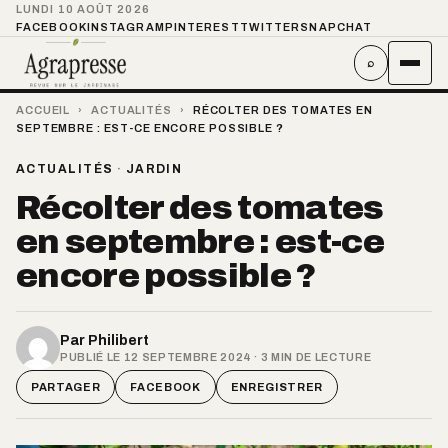
LUNDI 10 AOÛT 2026
FACEBOOK
INSTAGRAM
PINTEREST
TWITTER
SNAPCHAT
⌕
ACCUEIL
›
ACTUALITÉS
›
RÉCOLTER DES TOMATES EN
SEPTEMBRE : EST-CE ENCORE POSSIBLE ?
ACTUALITÉS
·
JARDIN
Récolter des tomates
en septembre : est-ce
encore possible ?
Par
Philibert
PUBLIÉ LE 12 SEPTEMBRE 2024 · 3 MIN DE LECTURE
PARTAGER
FACEBOOK
ENREGISTRER