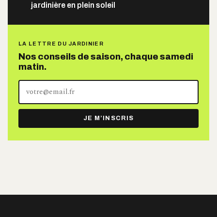
jardinière en plein soleil
LA LETTRE DU JARDINIER
Nos conseils de saison, chaque samedi
matin.
Votre
adresse
e-
JE M’INSCRIS
mail