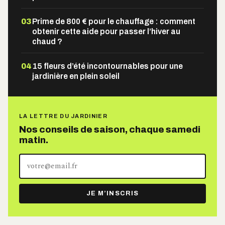
03
Prime de 800 € pour le chauffage : comment
obtenir cette aide pour passer l’hiver au
chaud ?
04
15 fleurs d’été incontournables pour une
jardinière en plein soleil
LA LETTRE DU JARDINIER
Nos conseils de saison, chaque samedi
matin.
Votre
adresse
e-
JE M’INSCRIS
mail