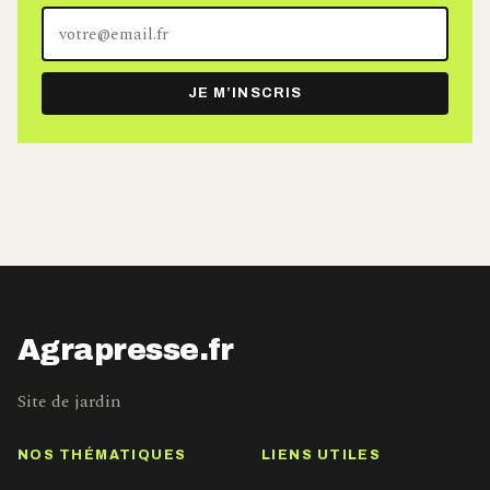
Votre
adresse
e-
JE M’INSCRIS
mail
Agrapresse.fr
Site de jardin
NOS THÉMATIQUES
LIENS UTILES