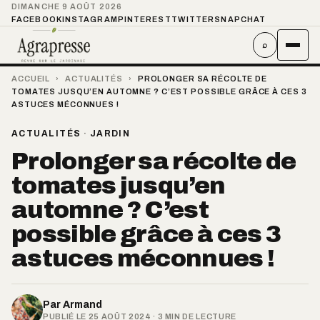
DIMANCHE 9 AOÛT 2026
FACEBOOK
INSTAGRAM
PINTEREST
TWITTER
SNAPCHAT
⌕
ACCUEIL
›
ACTUALITÉS
›
PROLONGER SA RÉCOLTE DE
TOMATES JUSQU’EN AUTOMNE ? C’EST POSSIBLE GRÂCE À CES 3
ASTUCES MÉCONNUES !
ACTUALITÉS
·
JARDIN
Prolonger sa récolte de
tomates jusqu’en
automne ? C’est
possible grâce à ces 3
astuces méconnues !
Par
Armand
PUBLIÉ LE 25 AOÛT 2024 · 3 MIN DE LECTURE