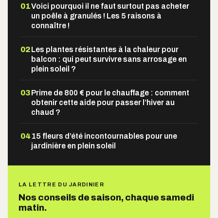
01
Voici pourquoi il ne faut surtout pas acheter
un poêle à granulés ! Les 5 raisons à
connaître !
02
Les plantes résistantes à la chaleur pour
balcon : qui peut survivre sans arrosage en
plein soleil ?
03
Prime de 800 € pour le chauffage : comment
obtenir cette aide pour passer l’hiver au
chaud ?
04
15 fleurs d’été incontournables pour une
jardinière en plein soleil
LA LETTRE DU JARDINIER
Nos conseils de saison, chaque samedi
matin.